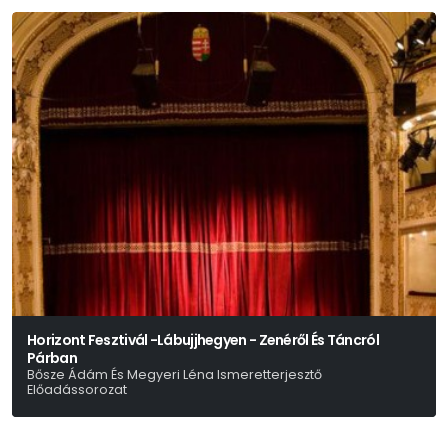
Horizont Fesztivál -Lábujjhegyen - Zenéről És Táncról
Párban
Bősze Ádám És Megyeri Léna Ismeretterjesztő
Előadássorozat