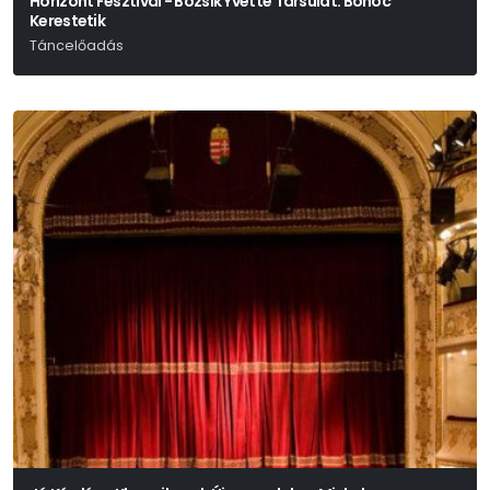
Horizont Fesztivál - Bozsik Yvette Társulat: Bohóc
Kerestetik
Táncelőadás