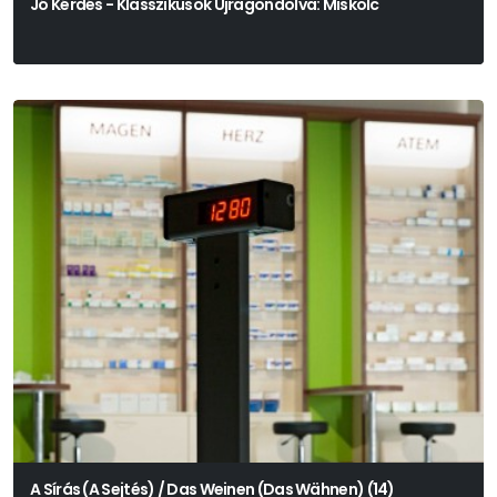
Jó Kérdés - Klasszikusok Újragondolva: Miskolc
A Sírás (A Sejtés) / Das Weinen (Das Wähnen) (14)