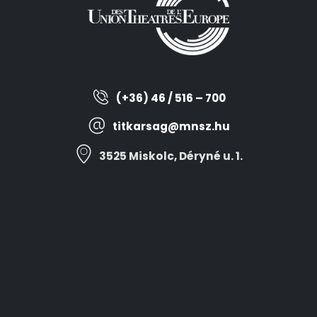
(+36) 46 / 516 – 700
titkarsag@mnsz.hu
3525 Miskolc, Déryné u. 1.