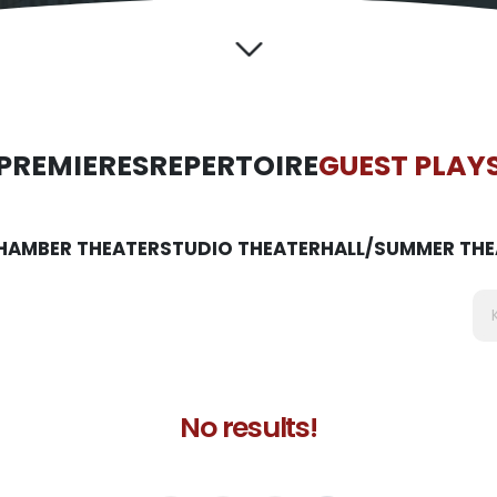
PREMIERES
REPERTOIRE
GUEST PLAY
HAMBER THEATER
STUDIO THEATER
HALL/SUMMER THE
No results!