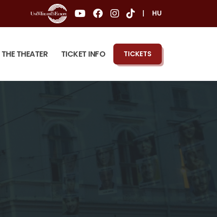
|
HU
THE THEATER
TICKET INFO
TICKETS