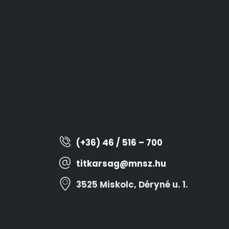
(+36) 46 / 516 – 700
titkarsag@mnsz.hu
3525 Miskolc, Déryné u. 1.