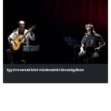
Egy óra versek közt művészeink társaságában