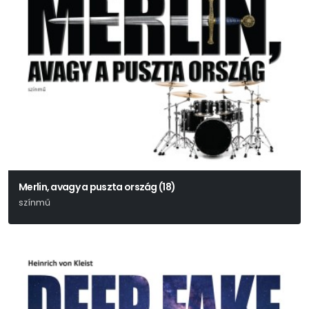
Merlin, avagy a puszta ország (18)
színmű
Tankred Dorst