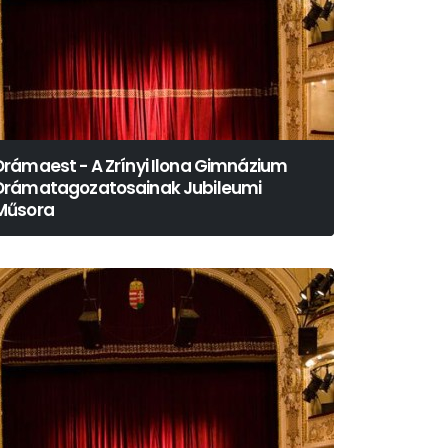
Drámaest - A Zrínyi Ilona Gimnázium
Drámatagozatosainak Jubileumi
Műsora