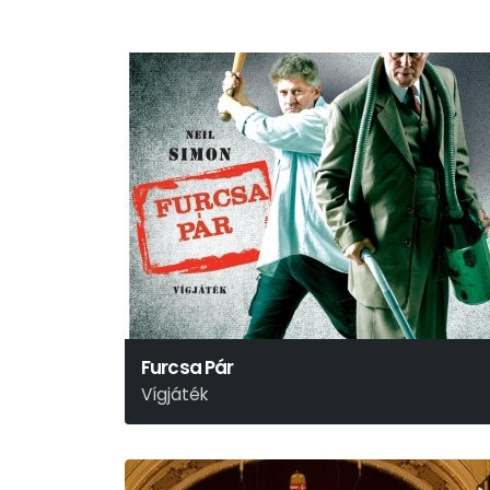
Furcsa Pár
Vígjáték
Neil Simon