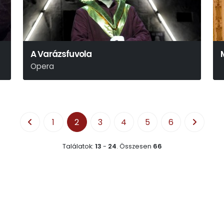
A Varázsfuvola
Opera
Wolfgang Amadeus Mozart
1
2
3
4
5
6
Találatok:
13
-
24
.
Összesen
66