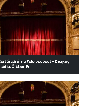
Kortársdráma Felolvasóest - Znajkay
Zsófia: Ölében Én