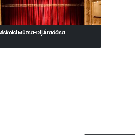
Miskolci Múzsa-Díj Átadása