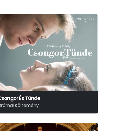
Csongor És Tünde
Drámai Költemény
örösmarty Mihály