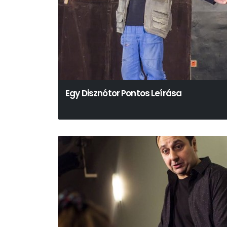
Egy Disznótor Pontos Leírása
Soóky László