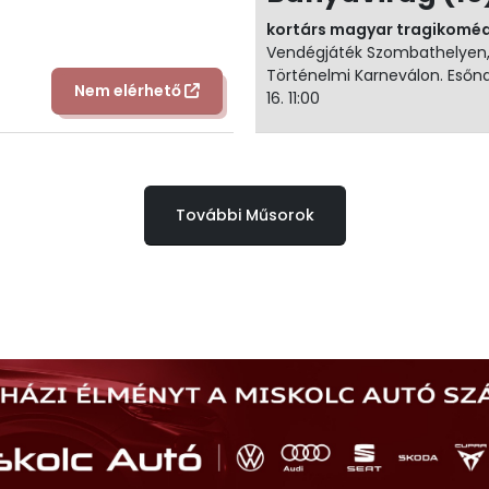
kortárs magyar tragikomé
Vendégjáték Szombathelyen,
Történelmi Karneválon. Esőna
Nem elérhető
16. 11:00
További Műsorok