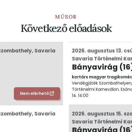
MŰSOR
Következő előadások
 Szombathely, Savaria
2026. augusztus 13. cs
Savaria Történelmi Ka
Bányavirág (16
kortárs magyar tragikomé
Vendégjáték Szombathelyen,
Történelmi Karneválon. Esőna
Nem elérhető
14. 14:00
 Szombathely, Savaria
2026. augusztus 15. sz
Savaria Történelmi Ka
Bányavirág (16