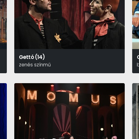
Gettó (14)
zenés színmű
Joshua Sobol
C