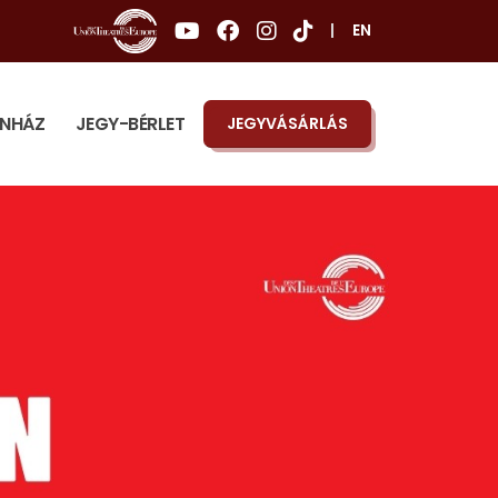
|
EN
ÍNHÁZ
JEGY-BÉRLET
JEGYVÁSÁRLÁS