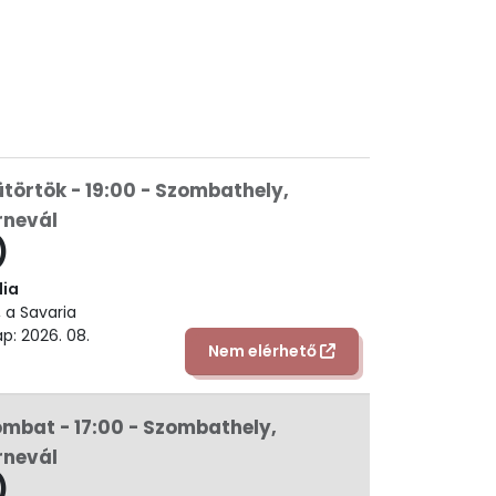
ütörtök - 19:00 - Szombathely,
rnevál
)
dia
 a Savaria
p: 2026. 08.
Nem elérhető
ombat - 17:00 - Szombathely,
rnevál
)