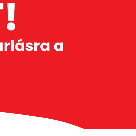
rlásra a
t