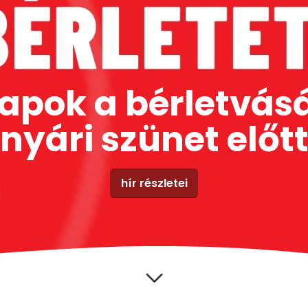
napok a bérletvásá
nyári szünet előt
hír részletei