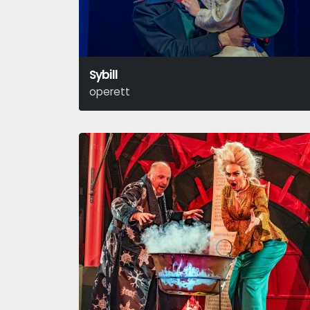
Sybill
operett
Jacobi Viktor - Martos Ferenc - Bródy Miksa