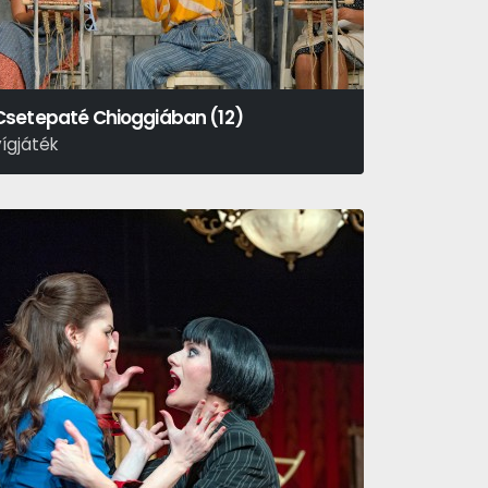
Csetepaté Chioggiában (12)
vígjáték
arlo Goldoni