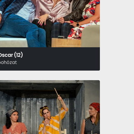
Oscar (12)
bohózat
laude Magnier