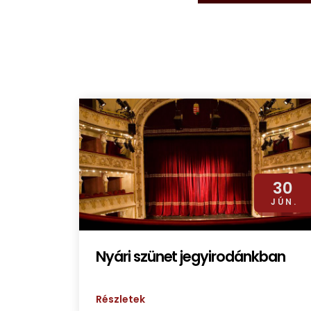
30
JÚN.
Nyári szünet jegyirodánkban
Részletek