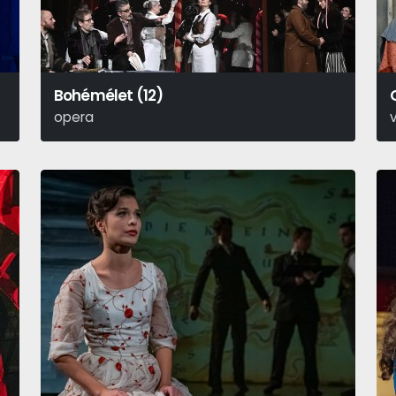
Bohémélet (12)
opera
Giacomo Puccini
C