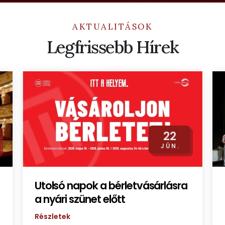
AKTUALITÁSOK
Legfrissebb Hírek
22
JÚN.
Utolsó napok a bérletvásárlásra
a nyári szünet előtt
Részletek