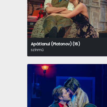
Apátlanul (Platonov) (16)
színmű
Anton Pavlovics Csehov