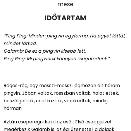
mese
IDŐTARTAM
“Ping Ping: Minden pingvin egyforma. Ha egyet láttál,
mindet láttad.
Galamb: De ez a pingvin kisebb lett.
Ping Ping: Mi pingvinek könnyen zsugorodunk.”
Réges-rég, egy messzi-messzi jégmezőn élt három
pingvin. Jóban voltak, rosszban voltak, halat ettek,
beszélgettek, unatkoztak, verekedtek, mindig
hárman.
Aztán cseperegni kezd az eső… Első cseppjeivel
megérkezik Galamb is, az égi üzenettel: a dolgok