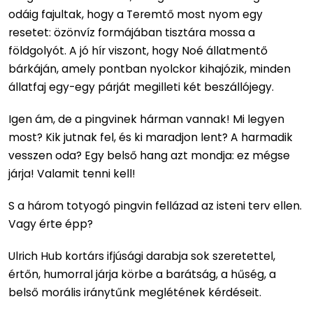
odáig fajultak, hogy a Teremtő most nyom egy
resetet: özönvíz formájában tisztára mossa a
földgolyót. A jó hír viszont, hogy Noé állatmentő
bárkáján, amely pontban nyolckor kihajózik, minden
állatfaj egy-egy párját megilleti két beszállójegy.
Igen ám, de a pingvinek hárman vannak! Mi legyen
most? Kik jutnak fel, és ki maradjon lent? A harmadik
vesszen oda? Egy belső hang azt mondja: ez mégse
járja! Valamit tenni kell!
S a három totyogó pingvin fellázad az isteni terv ellen.
Vagy érte épp?
Ulrich Hub kortárs ifjúsági darabja sok szeretettel,
értőn, humorral járja körbe a barátság, a hűség, a
belső morális iránytűnk meglétének kérdéseit.