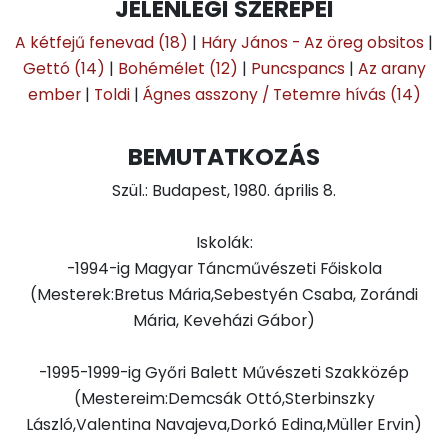
JELENLEGI SZEREPEI
A kétfejű fenevad (18)
|
Háry János - Az öreg obsitos
|
Gettó (14)
|
Bohémélet (12)
|
Puncspancs
|
Az arany
ember
|
Toldi
|
Ágnes asszony / Tetemre hívás (14)
BEMUTATKOZÁS
Szül.: Budapest, 1980. április 8.
Iskolák:
-1994-ig Magyar Táncművészeti Főiskola
(Mesterek:Bretus Mária,Sebestyén Csaba, Zorándi
Mária, Keveházi Gábor)
-1995-1999-ig Győri Balett Művészeti Szakközép
(Mestereim:Demcsák Ottó,Sterbinszky
László,Valentina Navajeva,Dorkó Edina,Müller Ervin)