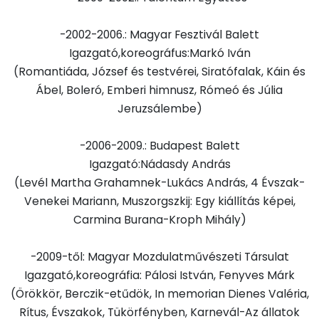
-2002-2006.: Magyar Fesztivál Balett
Igazgató,koreográfus:Markó Iván
(Romantiáda, József és testvérei, Siratófalak, Káin és
Ábel, Boleró, Emberi himnusz, Rómeó és Júlia
Jeruzsálembe)
-2006-2009.: Budapest Balett
Igazgató:Nádasdy András
(Levél Martha Grahamnek-Lukács András, 4 Évszak-
Venekei Mariann, Muszorgszkij: Egy kiállítás képei,
Carmina Burana-Kroph Mihály)
-2009-től: Magyar Mozdulatművészeti Társulat
Igazgató,koreográfia: Pálosi István, Fenyves Márk
(Örökkör, Berczik-etűdök, In memorian Dienes Valéria,
Rítus, Évszakok, Tükörfényben, Karnevál-Az állatok