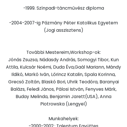
-1999. Színpadi-táncművész diploma
-2004-2007-ig Pázmány Péter Katolikus Egyetem
(Jogi asszisztens)
További Mestereim,Workshop-ok:
Jónás Zsuzsa, Nádasdy András, Somogyi Tibor, Kun
Attila, Kulcsár Noémi, Duda Éva,Gaál Mariann, Mándy
Ildikó, Markó Iván, Lőrincz Katalin, Spala Korinna,
Grecsó Zoltán, Blaskó Bori, Uhrik Teodóra, Baranyai
Balázs, Feledi János, Pálosi István, Fenyves Márk,
Buday Melinda, Benjamin Jarett(USA), Anna
Piotrowska (Lengyel)
Munkahelyek:
-2000-2002.: Talentum Együttes