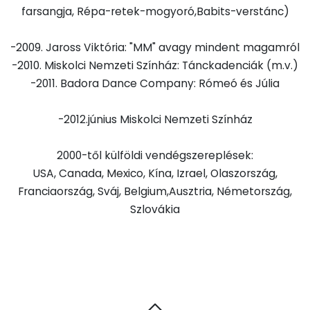
farsangja, Répa-retek-mogyoró,Babits-verstánc)
-2009. Jaross Viktória: "MM" avagy mindent magamról
-2010. Miskolci Nemzeti Színház: Tánckadenciák (m.v.)
-2011. Badora Dance Company: Rómeó és Júlia
-2012.június Miskolci Nemzeti Színház
2000-től külföldi vendégszereplések:
USA, Canada, Mexico, Kína, Izrael, Olaszország,
Franciaország, Sváj, Belgium,Ausztria, Németország,
Szlovákia