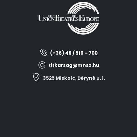
(+36) 46 / 516 – 700
titkarsag@mnsz.hu
3525 Miskolc, Déryné u. 1.