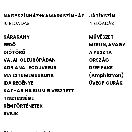
NAGYSZÍNHÁZ
+KAMARASZÍNHÁZ
JÁTÉKSZÍN
10 ELŐADÁS
4 ELŐADÁS
SÁRARANY
MŰVÉSZET
ERDŐ
MERLIN, AVAGY
DIÓTÖRŐ
A PUSZTA
VALAHOL EURÓPÁBAN
ORSZÁG
ADRIANA LECOUVREUR
DEEP FAKE
MA ESTE MEGBUKUNK
(Amphitryon)
IDA REGÉNYE
ÜVEGFIGURÁK
KATHARINA BLUM ELVESZTETT
TISZTESSÉGE
RÉMTÖRTÉNETEK
SVEJK