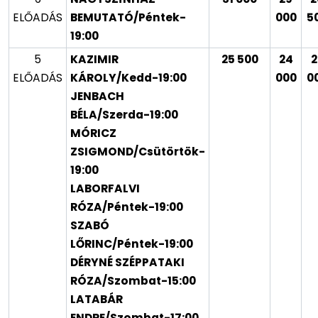
ELŐADÁS
BEMUTATÓ/Péntek-
000
5
19:00
5
KAZIMIR
25 500
24
2
ELŐADÁS
KÁROLY/Kedd-19:00
000
0
JENBACH
BÉLA/Szerda-19:00
MÓRICZ
ZSIGMOND/Csütörtök-
19:00
LABORFALVI
RÓZA/Péntek-19:00
SZABÓ
LŐRINC/Péntek-19:00
DÉRYNÉ SZÉPPATAKI
RÓZA/Szombat-15:00
LATABÁR
ENDRE/Szombat-17:00