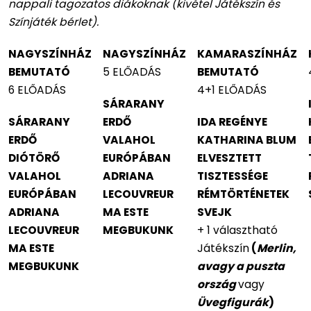
nappali tagozatos diákoknak (kivétel Játékszín és
Színjáték bérlet).
NAGYSZÍNHÁZ
NAGYSZÍNHÁZ
KAMARASZÍNHÁZ
BEMUTATÓ
5 ELŐADÁS
BEMUTATÓ
6 ELŐADÁS
4+1 ELŐADÁS
SÁRARANY
SÁRARANY
ERDŐ
IDA REGÉNYE
ERDŐ
VALAHOL
KATHARINA BLUM
DIÓTÖRŐ
EURÓPÁBAN
ELVESZTETT
VALAHOL
ADRIANA
TISZTESSÉGE
EURÓPÁBAN
LECOUVREUR
RÉMTÖRTÉNETEK
ADRIANA
MA ESTE
SVEJK
LECOUVREUR
MEGBUKUNK
+ 1 választható
MA ESTE
Játékszín
(
Merlin,
MEGBUKUNK
avagy a puszta
ország
vagy
Üvegfigurák
)