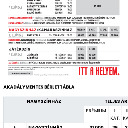
AKADÁLYMENTES BÉRLETTÁBLA
NAGYSZÍNHÁZ
TELJES ÁR
PRÉMIUM
I.
I
KAT.
KA
6
NAGYSZÍNHÁZ
31 000
29
2