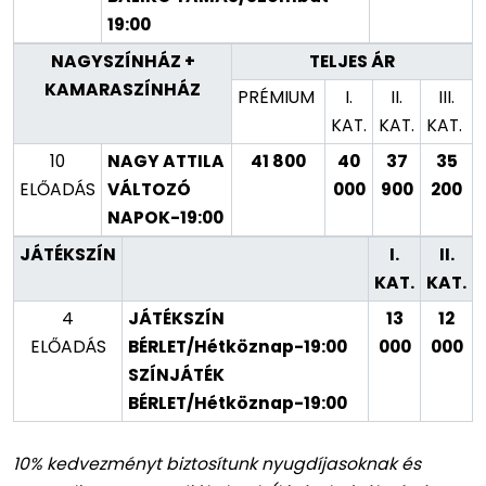
19:00
NAGYSZÍNHÁZ
+
TELJES ÁR
KAMARASZÍNHÁZ
PRÉMIUM
I.
II.
III.
KAT.
KAT.
KAT.
10
NAGY ATTILA
41 800
40
37
35
ELŐADÁS
VÁLTOZÓ
000
900
200
NAPOK-19:00
JÁTÉKSZÍN
I.
II.
KAT.
KAT.
4
JÁTÉKSZÍN
13
12
ELŐADÁS
BÉRLET/Hétköznap-19:00
000
000
SZÍNJÁTÉK
BÉRLET/Hétköznap-19:00
10% kedvezményt biztosítunk nyugdíjasoknak és