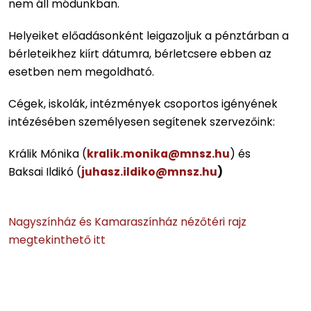
nem áll módunkban.
Helyeiket előadásonként leigazoljuk a pénztárban a
bérleteikhez kiírt dátumra, bérletcsere ebben az
esetben nem megoldható.
Cégek, iskolák, intézmények csoportos igényének
intézésében személyesen segítenek szervezőink:
Králik Mónika (
kralik.monika@mnsz.hu
) és
Baksai Ildikó (
juhasz.ildiko@mnsz.hu
)
Nagyszínház és Kamaraszínház nézőtéri rajz
megtekinthető itt