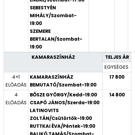
SEBESTYÉN
MIHÁLY/Szombat-
19:00
SZEMERE
BERTALAN/Szombat-
19:00
KAMARASZÍNHÁZ
TELJES ÁR
EGYSÉGES
4+1
KAMARASZÍNHÁZ
17 800
ELŐADÁS
BEMUTATÓ/Szombat-19:00
4
BŐSZE GYÖRGY/Kedd-19:00
14 800
ELŐADÁS
CSAPÓ JÁNOS/Szerda-19:00
LATINOVITS
ZOLTÁN/Csütörtök-19:00
RUTTKAI ÉVA/Péntek-19:00
BALIKÓ TAMÁS/Szombat-