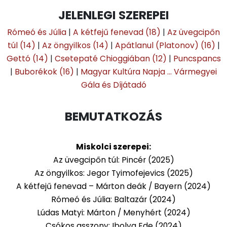
JELENLEGI SZEREPEI
Rómeó és Júlia
|
A kétfejű fenevad (18)
|
Az üvegcipőn
túl (14)
|
Az öngyilkos (14)
|
Apátlanul (Platonov) (16)
|
Gettó (14)
|
Csetepaté Chioggiában (12)
|
Puncspancs
|
Buborékok (16)
|
Magyar Kultúra Napja … Vármegyei
Gála és Díjátadó
BEMUTATKOZÁS
Miskolci szerepei:
Az üvegcipőn túl: Pincér (2025)
Az öngyilkos: Jegor Tyimofejevics (2025)
A kétfejű fenevad – Márton deák / Bayern (2024)
Rómeó és Júlia: Baltazár (2024)
Lúdas Matyi: Márton / Menyhért (2024)
Csókos asszony: Ibolya Ede (2024)