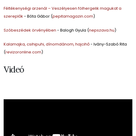
Féltékenységi arzenál – Veszélyesen fölhergelik magukat a
szereplők
- Bóta Gábor (
pepitamagazin.com
)
Szóbeszédek örvényében
- Balogh Gyula (
nepszava.hu
)
Kalamajka, csihipuhi, dínomdánom, hajcihő
- Ivány-Szabó Rita
(
revizoronline.com
)
Videó