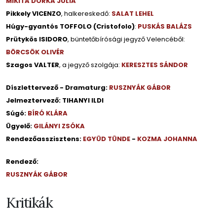
MIKITA DORKA JÚLIA
Pikkely VICENZO
, halkereskedő:
SALAT LEHEL
Húgy-gyantós TOFFOLO (Cristofolo)
:
PUSKÁS BALÁZS
Prütykös ISIDORO
, büntetőbírósági jegyző Velencéből:
BÖRCSÖK OLIVÉR
Szagos VALTER
, a jegyző szolgája:
KERESZTES SÁNDOR
Díszlettervező - Dramaturg:
RUSZNYÁK GÁBOR
Jelmeztervező: TIHANYI ILDI
Súgó:
BÍRÓ KLÁRA
Ügyelő:
GILÁNYI ZSÓKA
Rendezőasszisztens:
EGYÜD TÜNDE
-
KOZMA JOHANNA
Rendező:
RUSZNYÁK GÁBOR
Kritikák