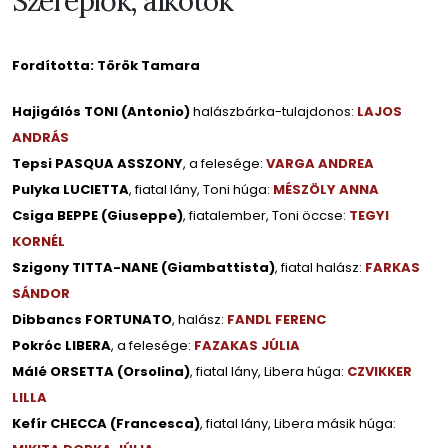
Szereplők, alkotók
Fordította:
Török Tamara
Hajigálós TONI (Antonio)
halászbárka-tulajdonos:
LAJOS
ANDRÁS
Tepsi PASQUA ASSZONY
, a felesége:
VARGA ANDREA
Pulyka LUCIETTA
, fiatal lány, Toni húga:
MÉSZÖLY ANNA
Csiga BEPPE (Giuseppe)
, fiatalember, Toni öccse:
TEGYI
KORNÉL
Szigony TITTA-NANE (Giambattista)
, fiatal halász:
FARKAS
SÁNDOR
Dibbancs FORTUNATO
, halász:
FANDL FERENC
Pokróc LIBERA
, a felesége:
FAZAKAS JÚLIA
Málé ORSETTA (Orsolina)
, fiatal lány, Libera húga:
CZVIKKER
LILLA
Kefír CHECCA (Francesca)
, fiatal lány, Libera másik húga: