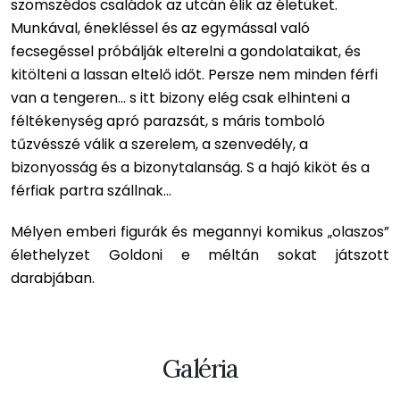
szomszédos családok az utcán élik az életüket.
Munkával, énekléssel és az egymással való
fecsegéssel próbálják elterelni a gondolataikat, és
kitölteni a lassan eltelő időt. Persze nem minden férfi
van a tengeren... s itt bizony elég csak elhinteni a
féltékenység apró parazsát, s máris tomboló
tűzvésszé válik a szerelem, a szenvedély, a
bizonyosság és a bizonytalanság. S a hajó kiköt és a
férfiak partra szállnak...
Mélyen emberi figurák és megannyi komikus „olaszos”
élethelyzet Goldoni e méltán sokat játszott
darabjában.
Galéria