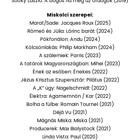
Soóky László: A bőgős fia meg az ördögök (2019)
Miskolci szerepei:
Marat/Sade: Jacques Roux (2025)
Rómeó és Júlia: Lőrinc barát (2024)
Pókfonálon: Andu (2024)
Kölcsönlakás: Philip Markham (2024)
A szálemiek: Parris (2023)
A tatárok Magyarországban: Mihei (2023)
Ének az esőben: Énekes (2022)
Jézus Krisztus Szupersztár: Pilátus (2022)
A „K” ügy: Nagelschmidt (2022)
Élektra: Agamemnón / Kar (2022)
Bolha a fülbe: Romain Tournel (2021)
Déjà Vu (2021)
Mágnás Miska: Miska (2021)
Producerek: Max Bialystock (2021)
Linda Vista: Paul (2020)