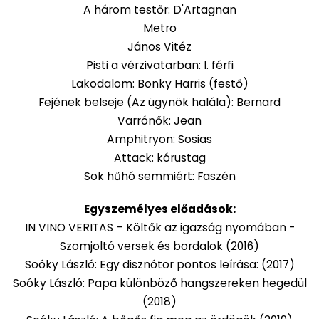
A három testőr: D'Artagnan
Metro
János Vitéz
Pisti a vérzivatarban: I. férfi
Lakodalom: Bonky Harris (festő)
Fejének belseje (Az ügynök halála): Bernard
Varrónők: Jean
Amphitryon: Sosias
Attack: kórustag
Sok hűhó semmiért: Faszén
Egyszemélyes előadások:
IN VINO VERITAS – Költők az igazság nyomában -
Szomjoltó versek és bordalok (2016)
Soóky László: Egy disznótor pontos leírása: (2017)
Soóky László: Papa különböző hangszereken hegedül
(2018)