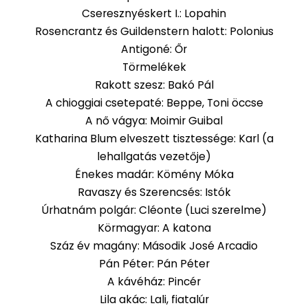
Cseresznyéskert I.: Lopahin
Rosencrantz és Guildenstern halott: Polonius
Antigoné: Őr
Törmelékek
Rakott szesz: Bakó Pál
A chioggiai csetepaté: Beppe, Toni öccse
A nő vágya: Moimir Guibal
Katharina Blum elveszett tisztessége: Karl (a
lehallgatás vezetője)
Énekes madár: Kömény Móka
Ravaszy és Szerencsés: Istók
Úrhatnám polgár: Cléonte (Luci szerelme)
Körmagyar: A katona
Száz év magány: Második José Arcadio
Pán Péter: Pán Péter
A kávéház: Pincér
Lila akác: Lali, fiatalúr