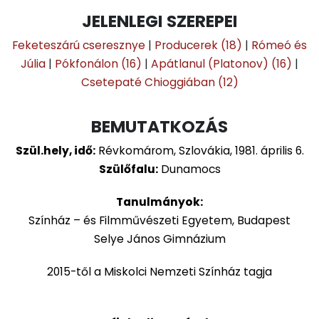
JELENLEGI SZEREPEI
Feketeszárú cseresznye
|
Producerek (18)
|
Rómeó és
Júlia
|
Pókfonálon (16)
|
Apátlanul (Platonov) (16)
|
Csetepaté Chioggiában (12)
BEMUTATKOZÁS
Szül.hely, idő:
Révkomárom, Szlovákia, 1981. április 6.
Szülőfalu:
Dunamocs
Tanulmányok:
Színház – és Filmművészeti Egyetem, Budapest
Selye János Gimnázium
2015-től a Miskolci Nemzeti Színház tagja