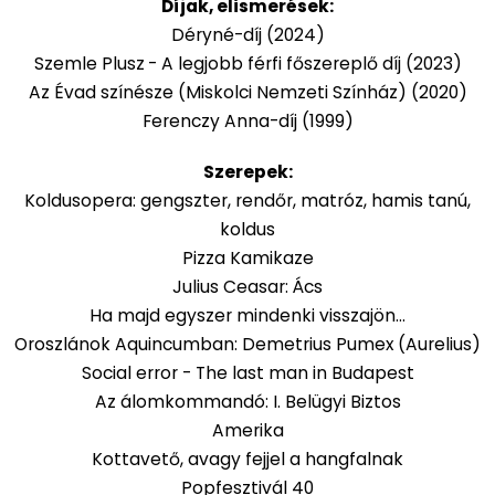
Díjak, elismerések:
Déryné-díj (2024)
Szemle Plusz
- A legjobb férfi főszereplő díj (2023)
Az Évad színésze (Miskolci Nemzeti Színház) (2020)
Ferenczy Anna-díj (1999)
Szerepek:
Koldusopera: gengszter, rendőr, matróz, hamis tanú,
koldus
Pizza Kamikaze
Julius Ceasar: Ács
Ha majd egyszer mindenki visszajön...
Oroszlánok Aquincumban: Demetrius Pumex (Aurelius)
Social error - The last man in Budapest
Az álomkommandó: I. Belügyi Biztos
Amerika
Kottavető, avagy fejjel a hangfalnak
Popfesztivál 40