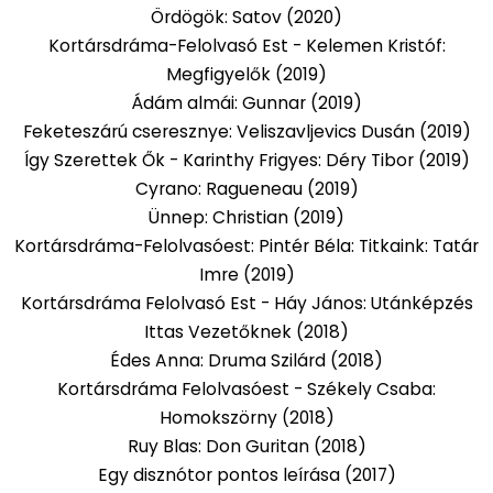
Ördögök: Satov (2020)
Kortársdráma-Felolvasó Est - Kelemen Kristóf:
Megfigyelők (2019)
Ádám almái: Gunnar (2019)
Feketeszárú cseresznye: Veliszavljevics Dusán (2019)
Így Szerettek Ők - Karinthy Frigyes:
Déry Tibor
(2019)
Cyrano: Ragueneau (2019)
Ünnep: Christian (2019)
Kortársdráma-Felolvasóest: Pintér Béla: Titkaink:
Tatár
Imre
(2019)
Kortársdráma Felolvasó Est - Háy János: Utánképzés
Ittas Vezetőknek (2018)
Édes Anna: Druma Szilárd (2018)
Kortársdráma Felolvasóest - Székely Csaba:
Homokszörny (2018)
Ruy Blas: Don Guritan (2018)
Egy disznótor pontos leírása (2017)