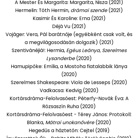
A Mester És Margarita: Margarita, Nisza (2021)
Hermelin: Tóth Hermin,
drámai szende
(2021)
Kasimir És Karoline: Erna (2021)
Déjà Vu (2021)
Vojáger: Vera, Pál barátnője (egyébként csak volt, és
a megvilágosodásán dolgozik) (2021)
Szentivánéjiá!: Hermia,
Egéus Leánya, Szerelmes
Lysanderbe
(2020)
Hamupipőke: Emília, a Mostoha fiatalabbik lánya
(2020)
Szerelmes Shakespeare: Viola de Lesseps (2020)
Vadkacsa: Kedvig (2020)
Kortársdráma-Felolvasóest: Péterfy-Novák Éva: A
Rózsaszín Ruha (2020)
Kortársdráma-Felolvasóest - Térey János: Protokoll:
Blanka,
Mátrai unokanővére
(2020)
Hegedűs a háztetőn: Cejtel (2019)