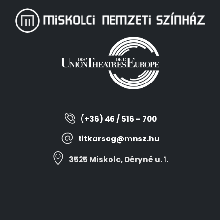
(+36) 46 / 516 – 700
titkarsag@mnsz.hu
3525 Miskolc, Déryné u. 1.