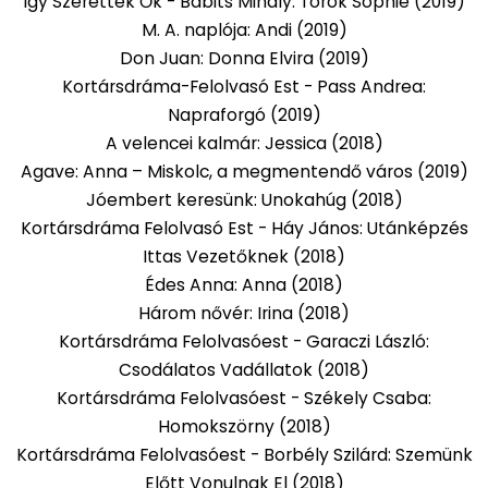
Így Szerettek Ők - Babits Mihály: Török Sophie (2019)
M. A. naplója: Andi (2019)
Don Juan: Donna Elvira (2019)
Kortársdráma-Felolvasó Est - Pass Andrea:
Napraforgó (2019)
A velencei kalmár: Jessica (2018)
Agave: Anna – Miskolc, a megmentendő város (2019)
Jóembert keresünk: Unokahúg (2018)
Kortársdráma Felolvasó Est - Háy János: Utánképzés
Ittas Vezetőknek (2018)
Édes Anna: Anna (2018)
Három nővér: Irina (2018)
Kortársdráma Felolvasóest - Garaczi László:
Csodálatos Vadállatok (2018)
Kortársdráma Felolvasóest - Székely Csaba:
Homokszörny (2018)
Kortársdráma Felolvasóest - Borbély Szilárd: Szemünk
Előtt Vonulnak El (2018)