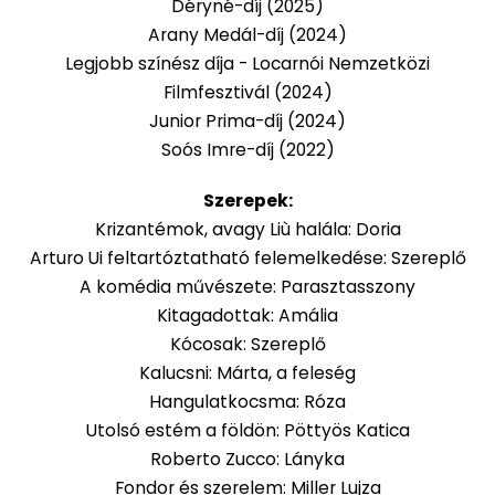
Déryné-díj (2025)
Arany Medál-díj (2024)
Legjobb színész díja -
Locarnói Nemzetközi
Filmfesztivál (2024)
Junior Prima-díj (2024)
Soós Imre-díj (2022)
Szerepek:
Krizantémok, avagy Liù halála: Doria
Arturo Ui feltartóztatható felemelkedése: Szereplő
A komédia művészete: Parasztasszony
Kitagadottak: Amália
Kócosak: Szereplő
Kalucsni: Márta, a feleség
Hangulatkocsma: Róza
Utolsó estém a földön: Pöttyös Katica
Roberto Zucco: Lányka
Fondor és szerelem: Miller Lujza