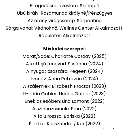
Elfogadásra javaslom: Szereplő
Übü király: Rozamunda királyné/Pénzügyes
Az arany virágcserép: Serpentina
Sárga vonal: Védnöknő, Wellnes Center Alkalmazott,
Repülőtéri Alkalmazott
Miskolci szerepei:
Marat/Sade: Charlotte Corday (2025)
A kétfejű fenevad: Susánna (2024)
A nyugat császára: Pegeen (2024)
Ivanov: Anna Petrovna (2024)
A szálemiek: Elizabeth Proctor (2023)
H-edda Gabler: Hedda Gabler (2023)
Ének az esőben:
Lina Lamont (2022)
A színházcsináló: Erna (2022)
A falu rossza: Boriska
(2022)
Élektra: Kasszandra / Kar (2022)