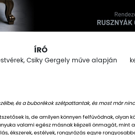
ÍRÓ
stvérek, Csiky Gergely műve alapján
k
szélbe, és a buborékok szétpattantak, és most már nincs
etszetősek is, de amilyen könnyen felfúvódnak, olyan k
z anyuka valami egész másnak képzeli önmagát, mint a
ó állás, ékszerek, estélyek, rongyrázás egyre rongyosa