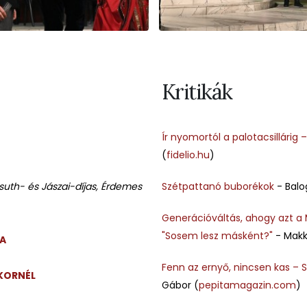
Kritikák
Ír nyomortól a palotacsillárig
(
fidelio.hu
)
suth- és Jászai-díjas, Érdemes
Szétpattanó buborékok
- Balo
Generációváltás, ahogy azt a 
"Sosem lesz másként?"
- Makk
A
Fenn az ernyő, nincsen kas –
 KORNÉL
Gábor (
pepitamagazin.com
)