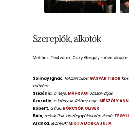
Szereplők, alkotók
Mohácsi Testvérek, Csiky Gergely műve alapján
Solmay Ignác
,
földbirtokos:
GÁSPÁR TIBOR
Kos
művész
Szidónia
,
a neje:
MÁHR ÁGI
Jászai-díjas
Szerafin
,
a leányuk, Rábay neje:
MÉSZÖLY ANN
Róbert
,
a fiuk:
BÖRCSÖK OLIVÉR
Béla
,
másik fiuk, országgyűlési képviselő:
TEGYI
Aranka
,
leányuk:
MIKITA DORKA JÚLIA