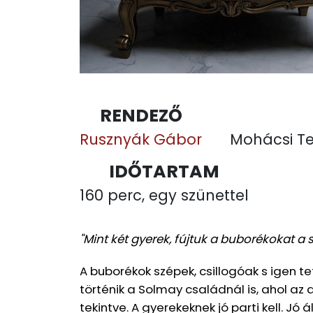
RENDEZŐ
Rusznyák Gábor
Mohácsi Te
IDŐTARTAM
160 perc, egy szünettel
"Mint két gyerek, fújtuk a buborékokat a 
A buborékok szépek, csillogóak s igen t
történik a Solmay családnál is, ahol a
tekintve. A gyerekeknek jó parti kell. J