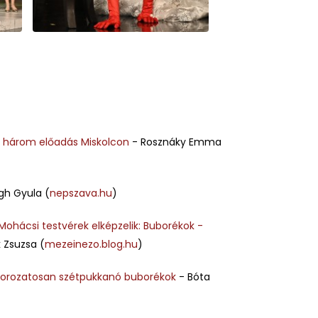
 – három előadás Miskolcon
- Rosznáky Emma
gh Gyula (
nepszava.hu
)
Mohácsi testvérek elképzelik: Buborékok -
 Zsuzsa (
mezeinezo.blog.hu
)
 Sorozatosan szétpukkanó buborékok
- Bóta