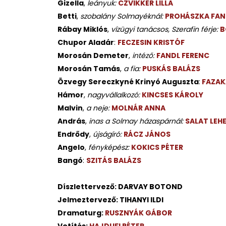
Gizella
,
leányuk:
CZVIKKER LILLA
Betti
,
szobalány Solmayéknál:
PROHÁSZKA FAN
Rábay Miklós
,
vízügyi tanácsos, Szerafin férje:
B
Chupor Aladár
:
FECZESIN KRISTÓF
Morosán Demeter
,
intéző:
FANDL FERENC
Morosán Tamás
,
a fia:
PUSKÁS BALÁZS
Özvegy Sereczkyné Krinyó Auguszta
:
FAZAK
Hámor
,
nagyvállalkozó:
KINCSES KÁROLY
Malvin
,
a neje:
MOLNÁR ANNA
András
,
inas a Solmay házaspárnál:
SALAT LEHE
Endrődy
,
újságíró:
RÁCZ JÁNOS
Angelo
,
fényképész:
KOKICS PÉTER
Bangó
:
SZITÁS BALÁZS
Díszlettervező: DARVAY BOTOND
Jelmeztervező: TIHANYI ILDI
Dramaturg:
RUSZNYÁK GÁBOR
Vetítés:
HAJDUFI PÉTER