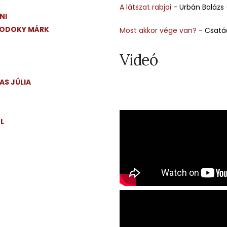
A látszat rabjai
- Urbán Balázs 
NI
ODOKY MÁRK
Most akkor vége van?
- Csatá
Videó
AS JÚLIA
L