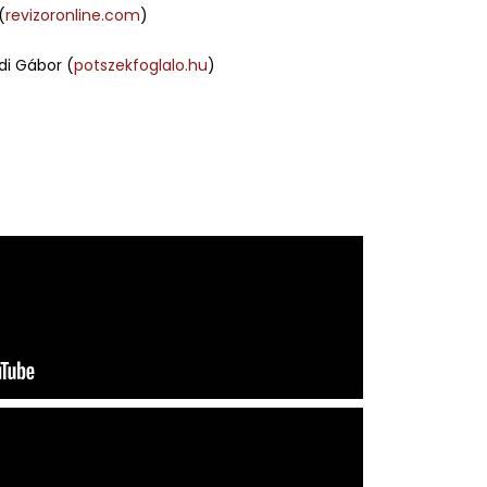
(
revizoronline.com
)
di Gábor (
potszekfoglalo.hu
)