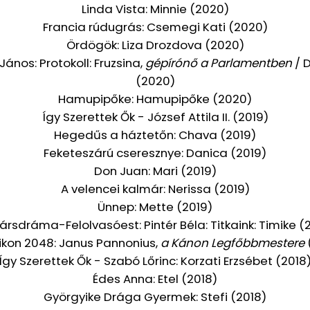
Linda Vista: Minnie (2020)
Francia rúdugrás: Csemegi Kati (2020)
Ördögök: Liza Drozdova (2020)
nos: Protokoll: Fruzsina,
gépírónő a Parlamentben
/ 
(2020)
Hamupipőke: Hamupipőke (2020)
Így Szerettek Ők - József Attila II. (2019)
Hegedűs a háztetőn: Chava (2019)
Feketeszárú cseresznye: Danica (2019)
Don Juan: Mari (2019)
A velencei kalmár: Nerissa (2019)
Ünnep: Mette (2019)
ársdráma-Felolvasóest: Pintér Béla: Titkaink: Timike (
tikon 2048: Janus Pannonius,
a Kánon Legfőbbmestere
Így Szerettek Ők - Szabó Lőrinc: Korzati Erzsébet (2018
Édes Anna: Etel (2018)
Györgyike Drága Gyermek: Stefi (2018)