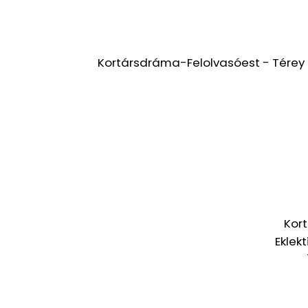
Kortársdráma-Felolvasóest - Térey Já
Kort
Eklek