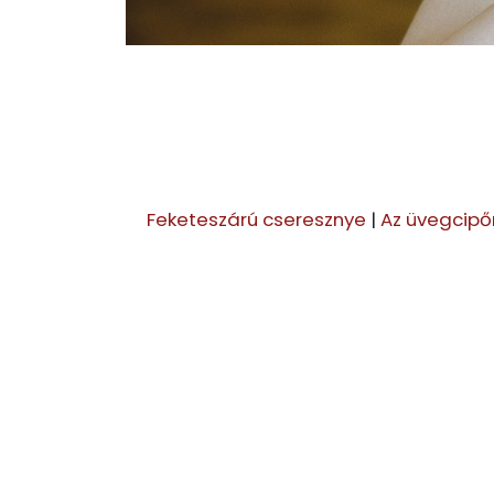
Feketeszárú cseresznye
|
Az üvegcipőn