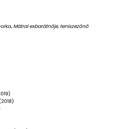
Dorka,
Mátrai exbarátnője, teniszezőnő
2019)
(2018)
)