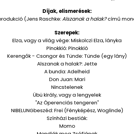
Díjak, elismerések:
produkció
(
Jens Raschke:
Alszanak a halak?
című mon
Szerepek:
Elza, vagy a világ vége: Miskolczi Elza, lányka
Pinokkió: Pinokkió
Kerengők - Csongor és Tünde: Tünde (egy lány)
Alszanak a halak?: Jette
A bunda: Adelheid
Don Juan: Mari
Nincstelenek
Übü király, vagy a lengyelek
"Az Óperenciás tengeren"
NIBELUNGbeszéd: Frei (Fényképész, Woglinde)
Színházi bestiák:
Momo
Mondják meg Zsófiának