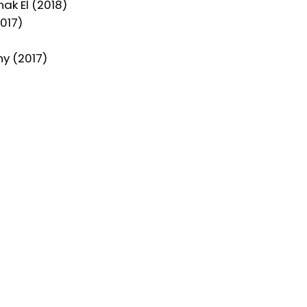
ak El (2018)
017)
y (2017)