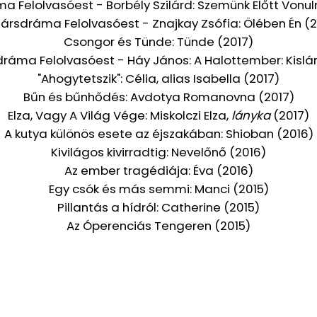
a Felolvasóest - Borbély Szilárd: Szemünk Előtt Vonuln
társdráma Felolvasóest - Znajkay Zsófia: Ölében Én (2
Csongor és Tünde: Tünde (2017)
dráma Felolvasóest - Háy János: A Halottember: Kislán
"Ahogytetszik": Célia, alias Isabella (2017)
Bűn és bűnhődés: Avdotya Romanovna (2017)
Elza, Vagy A Világ Vége: Miskolczi Elza,
lányka
(2017)
A kutya különös esete az éjszakában: Shioban (2016)
Kivilágos kivirradtig: Nevelőnő (2016)
Az ember tragédiája: Éva (2016)
Egy csók és más semmi: Manci (2015)
Pillantás a hídról: Catherine (2015)
Az Óperenciás Tengeren (2015)