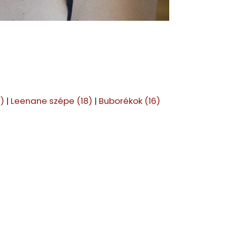
)
|
Leenane szépe (18)
|
Buborékok (16)