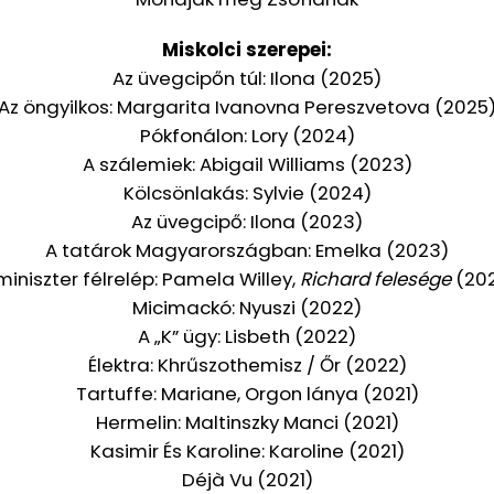
Miskolci szerepei:
Az üvegcipőn túl: Ilona (2025)
Az öngyilkos: Margarita Ivanovna Pereszvetova (2025
Pókfonálon: Lory (2024)
A szálemiek: Abigail Williams (2023)
Kölcsönlakás: Sylvie (2024)
Az üvegcipő: Ilona (2023)
A tatárok Magyarországban: Emelka (2023)
miniszter félrelép: Pamela Willey,
Richard felesége
(20
Micimackó: Nyuszi (2022)
A „K” ügy: Lisbeth (2022)
Élektra: Khrűszothemisz / Őr (2022)
Tartuffe: Mariane, Orgon lánya (2021)
Hermelin: Maltinszky Manci (2021)
Kasimir És Karoline: Karoline (2021)
Déjà Vu (2021)