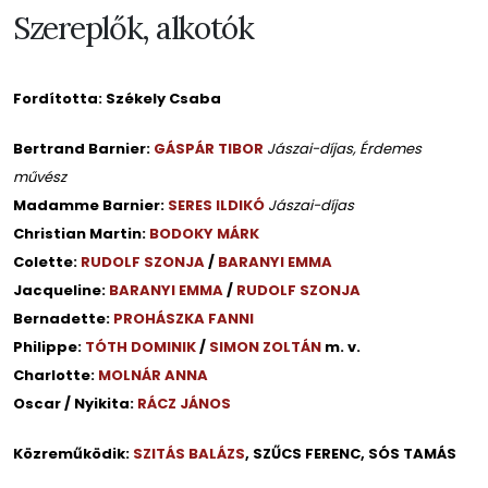
Szereplők, alkotók
Fordította: Székely Csaba
Bertrand Barnier:
GÁSPÁR TIBOR
Jászai-díjas, Érdemes
művész
Madamme Barnier:
SERES ILDIKÓ
Jászai-díjas
Christian Martin:
BODOKY MÁRK
Colette:
RUDOLF SZONJA
/
BARANYI EMMA
Jacqueline:
BARANYI EMMA
/
RUDOLF SZONJA
Bernadette:
PROHÁSZKA FANNI
Philippe:
TÓTH DOMINIK
/
SIMON ZOLTÁN
m. v.
Charlotte:
MOLNÁR ANNA
Oscar / Nyikita:
RÁCZ JÁNOS
Közreműködik:
SZITÁS BALÁZS
, SZŰCS FERENC, SÓS TAMÁS