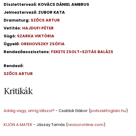
Díszlettervező: KOVÁCS DÁNIEL AMBRUS
Jelmeztervező: ZUBOR KATA
Dramaturg:
SZŐCS ARTUR
Vetítés:
HAJDUFI PÉTER
Súgó:
SZARKA VIKTÓRIA
Ügyelő:
OREHOVSZKY ZSÓFIA
Rendezőasszisztens:
FEKETE ZSOLT
-
SZITÁS BALÁZS
Rendező:
SZŐCS ARTUR
Kritikák
Addig vagy, amíg látszol?
- Csatádi Gábor (
potszekfoglalo.hu
)
KIJÖN A MATEK
- Jászay Tamás (
revizoronline.com
)