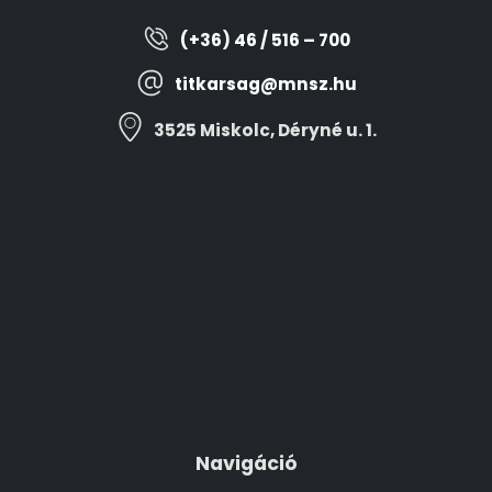
(+36) 46 / 516 – 700
titkarsag@mnsz.hu
3525 Miskolc, Déryné u. 1.
Navigáció