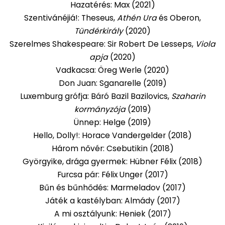
Hazatérés: Max (2021)
Szentivánéjiá!: Theseus,
Athén Ura
és Oberon,
Tündérkirály
(2020)
Szerelmes Shakespeare: Sir Robert De Lesseps,
Viola
apja
(2020)
Vadkacsa: Öreg Werle (2020)
Don Juan: Sganarelle (2019)
Luxemburg grófja: Báró Bazil Bazilovics,
Szaharin
kormányzója
(2019)
Ünnep: Helge (2019)
Hello, Dolly!: Horace Vandergelder (2018)
Három nővér: Csebutikin (2018)
Györgyike, drága gyermek: Hübner Félix (2018)
Furcsa pár: Félix Unger (2017)
Bűn és bűnhődés: Marmeladov (2017)
Játék a kastélyban: Almády (2017)
A mi osztályunk: Heniek (2017)