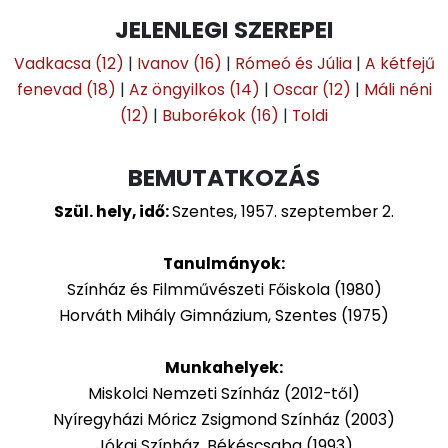
JELENLEGI SZEREPEI
Vadkacsa (12)
|
Ivanov (16)
|
Rómeó és Júlia
|
A kétfejű
fenevad (18)
|
Az öngyilkos (14)
|
Oscar (12)
|
Máli néni
(12)
|
Buborékok (16)
|
Toldi
BEMUTATKOZÁS
Szül. hely, idő:
Szentes, 1957. szeptember 2.
Tanulmányok:
Színház és Filmművészeti Főiskola (1980)
Horváth Mihály Gimnázium, Szentes (1975)
Munkahelyek:
Miskolci Nemzeti Színház (2012-től)
Nyíregyházi Móricz Zsigmond Színház (2003)
Jókai Színház, Békéscsaba (1993)