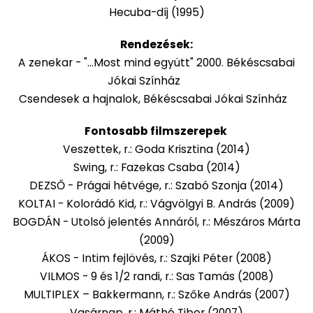
Hecuba-díj (1995)
Rendezések:
A zenekar - "...Most mind együtt" 2000. Békéscsabai
Jókai Színház
Csendesek a hajnalok, Békéscsabai Jókai Színház
Fontosabb filmszerepek
Veszettek, r.: Goda Krisztina (2014)
Swing, r.: Fazekas Csaba (2014)
DEZSŐ - Prágai hétvége, r.: Szabó Szonja (2014)
KOLTAI - Kolorádó Kid, r.: Vágvölgyi B. András (2009)
BOGDÁN - Utolsó jelentés Annáról, r.: Mészáros Márta
(2009)
ÁKOS - Intim fejlövés, r.: Szajki Péter (2008)
VILMOS - 9 és 1/2 randi, r.: Sas Tamás (2008)
MULTIPLEX – Bakkermann, r.: Szőke András (2007)
Vasárnap, r.: Máthé Tibor (2007)