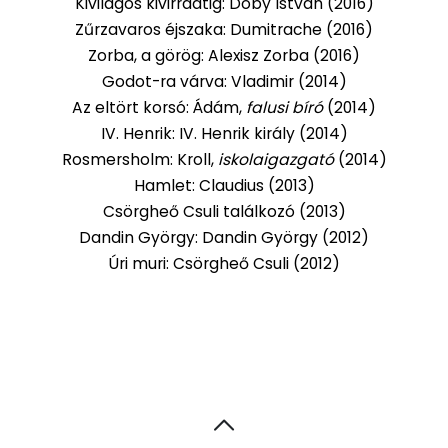
Kivilágos kivirradtig: Doby István (2016)
Zűrzavaros éjszaka: Dumitrache (2016)
Zorba, a görög: Alexisz Zorba (2016)
Godot-ra várva: Vladimir (2014)
Az eltört korsó: Ádám,
falusi bíró
(2014)
IV. Henrik: IV. Henrik király (2014)
Rosmersholm: Kroll,
iskolaigazgató
(2014)
Hamlet: Claudius (2013)
Csörgheő Csuli találkozó (2013)
Dandin György: Dandin György (2012)
Úri muri: Csörgheő Csuli (2012)