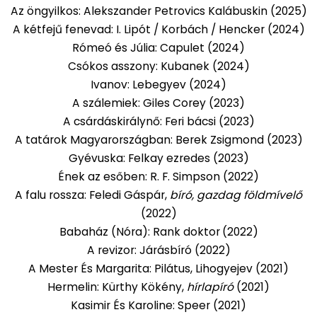
Az öngyilkos: Alekszander Petrovics Kalábuskin (2025)
A kétfejű fenevad: I. Lipót / Korbách / Hencker (2024)
Rómeó és Júlia: Capulet (2024)
Csókos asszony: Kubanek (2024)
Ivanov: Lebegyev (2024)
A szálemiek: Giles Corey (2023)
A csárdáskirálynő: Feri bácsi (2023)
A tatárok Magyarországban: Berek Zsigmond (2023)
Gyévuska: Felkay ezredes (2023)
Ének az esőben: R. F. Simpson (2022)
A falu rossza: Feledi Gáspár,
bíró, gazdag földmívelő
(2022)
Babaház (Nóra): Rank doktor
(2022)
A revizor: Járásbíró (2022)
A Mester És Margarita: Pilátus, Lihogyejev (2021)
Hermelin: Kürthy Kökény,
hírlapíró
(2021)
Kasimir És Karoline: Speer (2021)