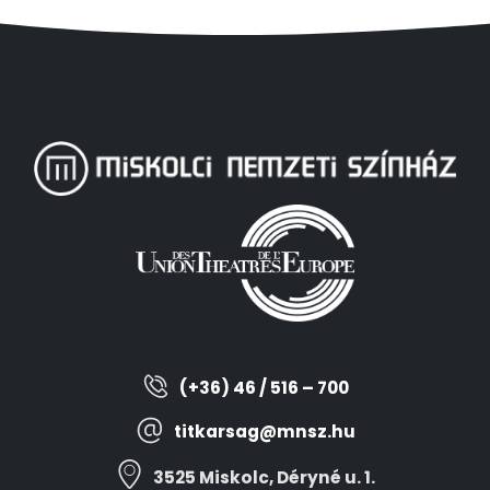
(+36) 46 / 516 – 700
titkarsag@mnsz.hu
3525 Miskolc, Déryné u. 1.