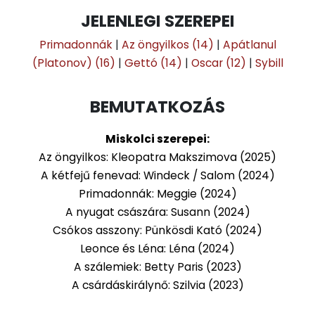
JELENLEGI SZEREPEI
Primadonnák
|
Az öngyilkos (14)
|
Apátlanul
(Platonov) (16)
|
Gettó (14)
|
Oscar (12)
|
Sybill
BEMUTATKOZÁS
Miskolci szerepei:
Az öngyilkos: Kleopatra Makszimova (2025)
A kétfejű fenevad: Windeck / Salom (2024)
Primadonnák: Meggie (2024)
A nyugat császára: Susann (2024)
Csókos asszony: Pünkösdi Kató (2024)
Leonce és Léna: Léna (2024)
A szálemiek: Betty Paris (2023)
A csárdáskirálynő: Szilvia (2023)