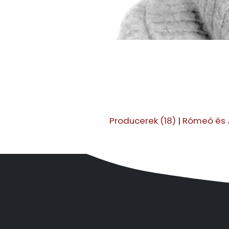
Producerek (18)
|
Rómeó és J