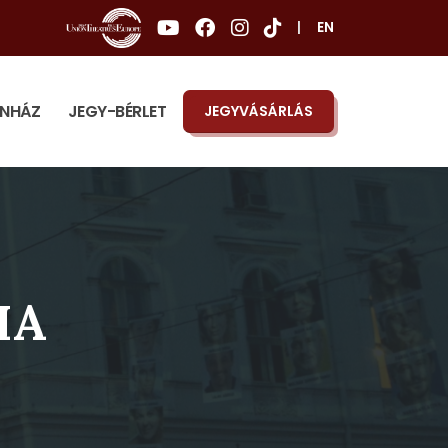
|
EN
ÍNHÁZ
JEGY-BÉRLET
JEGYVÁSÁRLÁS
IA