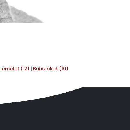
hémélet (12)
|
Buborékok (16)