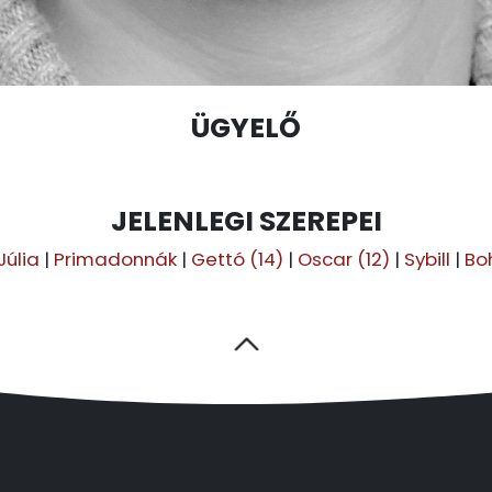
ÜGYELŐ
JELENLEGI SZEREPEI
úlia
|
Primadonnák
|
Gettó (14)
|
Oscar (12)
|
Sybill
|
Bo