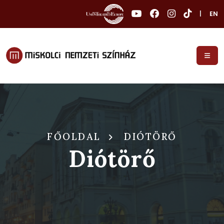
|
EN
FŐOLDAL
DIÓTÖRŐ
Diótörő