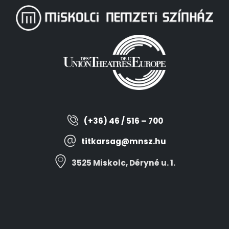
(+36) 46 / 516 – 700
titkarsag@mnsz.hu
3525 Miskolc, Déryné u. 1.