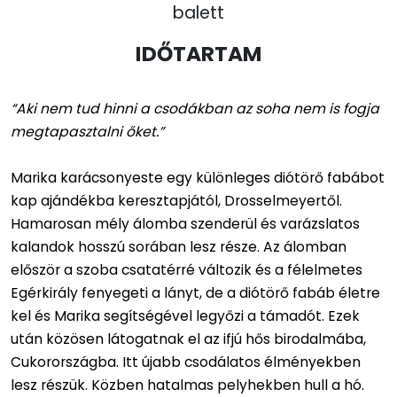
balett
IDŐTARTAM
“Aki nem tud hinni a csodákban az soha nem is fogja
megtapasztalni őket.”
Marika karácsonyeste egy különleges diótörő fabábot
kap ajándékba keresztapjától, Drosselmeyertől.
Hamarosan mély álomba szenderül és varázslatos
kalandok hosszú sorában lesz része. Az álomban
először a szoba csatatérré változik és a félelmetes
Egérkirály fenyegeti a lányt, de a diótörő fabáb életre
kel és Marika segítségével legyőzi a támadót. Ezek
után közösen látogatnak el az ifjú hős birodalmába,
Cukorországba. Itt újabb csodálatos élményekben
lesz részük. Közben hatalmas pelyhekben hull a hó.