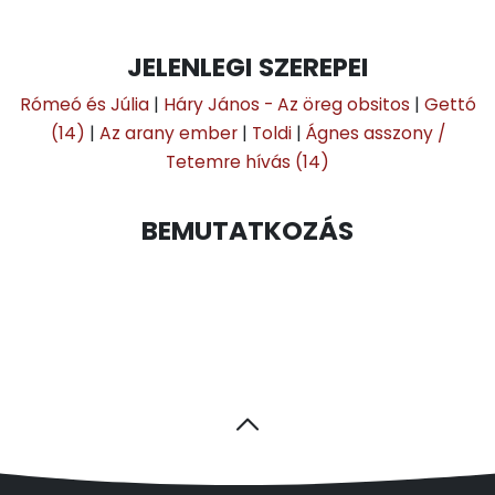
JELENLEGI SZEREPEI
Rómeó és Júlia
|
Háry János - Az öreg obsitos
|
Gettó
(14)
|
Az arany ember
|
Toldi
|
Ágnes asszony /
Tetemre hívás (14)
BEMUTATKOZÁS