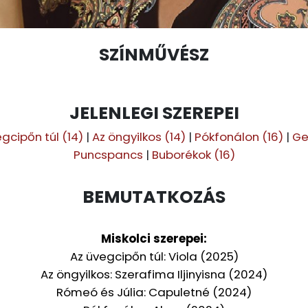
SZÍNMŰVÉSZ
JELENLEGI SZEREPEI
gcipőn túl (14)
|
Az öngyilkos (14)
|
Pókfonálon (16)
|
Ge
Puncspancs
|
Buborékok (16)
BEMUTATKOZÁS
Miskolci szerepei:
Az üvegcipőn túl: Viola (2025)
Az öngyilkos: Szerafima Iljinyisna (2024)
Rómeó és Júlia: Capuletné (2024)