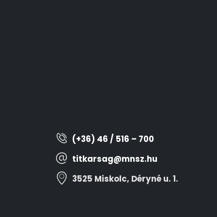
(+36) 46 / 516 – 700
titkarsag@mnsz.hu
3525 Miskolc, Déryné u. 1.