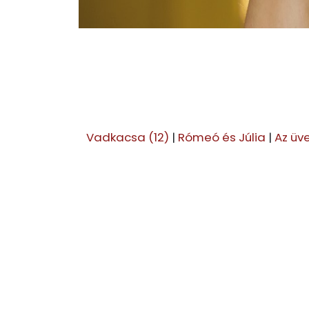
Vadkacsa (12)
|
Rómeó és Júlia
|
Az üve