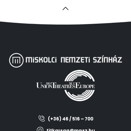
(+36) 46 / 516 – 700
titkarsag@mnsz.hu