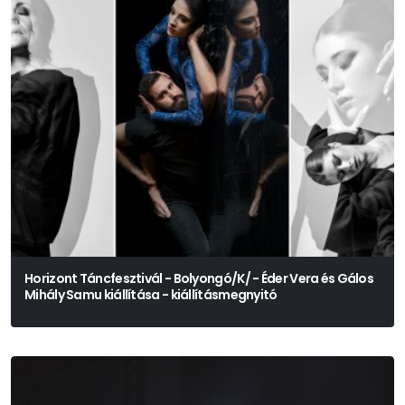
Horizont Táncfesztivál - Bolyongó/K/ - Éder Vera és Gálos
Mihály Samu kiállítása - kiállításmegnyitó