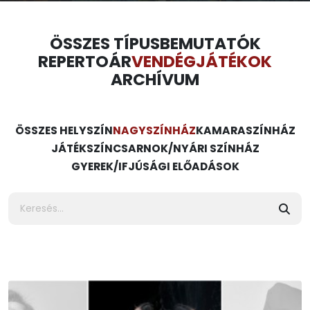
ÖSSZES TÍPUS
BEMUTATÓK
REPERTOÁR
VENDÉGJÁTÉKOK
ARCHÍVUM
ÖSSZES HELYSZÍN
NAGYSZÍNHÁZ
KAMARASZÍNHÁZ
JÁTÉKSZÍN
CSARNOK/NYÁRI SZÍNHÁZ
GYEREK/IFJÚSÁGI ELŐADÁSOK