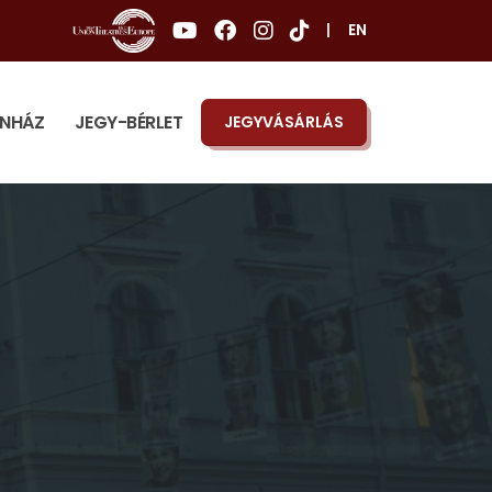
|
EN
ÍNHÁZ
JEGY-BÉRLET
JEGYVÁSÁRLÁS