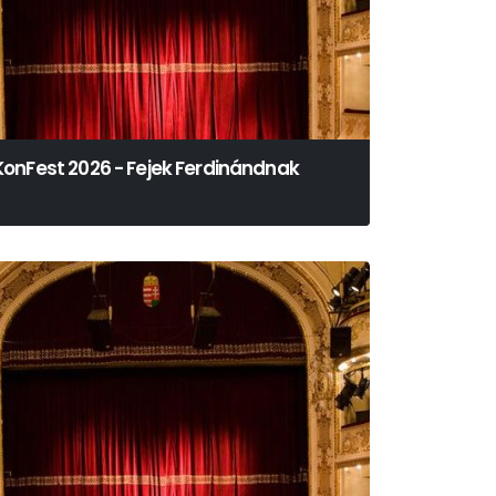
KonFest 2026 - Fejek Ferdinándnak
Görgey Gábor