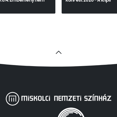
4.0.4. Emberi lény nem
KonFest 2026 - A kripli
Martin McDonagh