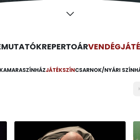
EMUTATÓK
REPERTOÁR
VENDÉGJÁT
KAMARASZÍNHÁZ
JÁTÉKSZÍN
CSARNOK/NYÁRI SZÍNH