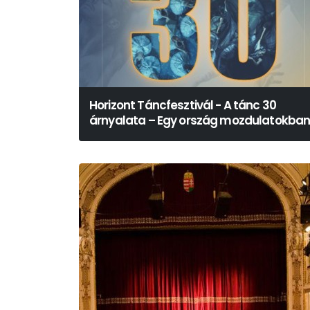
Horizont Táncfesztivál - A tánc 30
árnyalata – Egy ország mozdulatokba