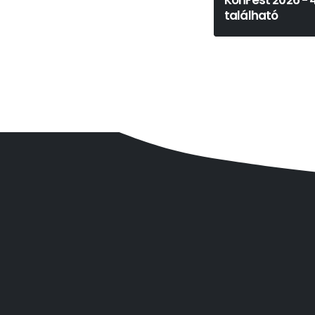
KonFest 2026 - 
található
Karel Čapek