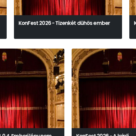
KonFest 2026 - Tizenkét dühös ember
Reginald Rose