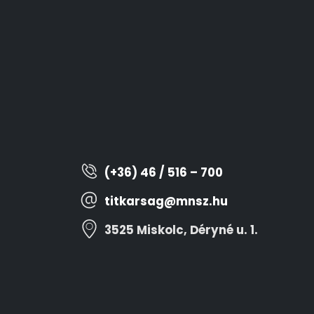
(+36) 46 / 516 – 700
titkarsag@mnsz.hu
3525 Miskolc, Déryné u. 1.