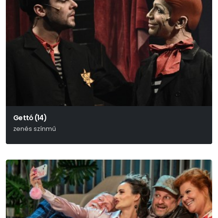
Gettó (14)
zenés színmű
Joshua Sobol