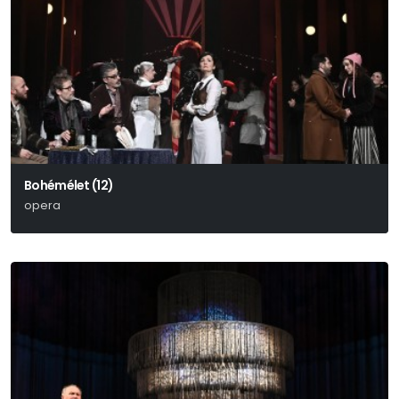
Bohémélet (12)
opera
Giacomo Puccini