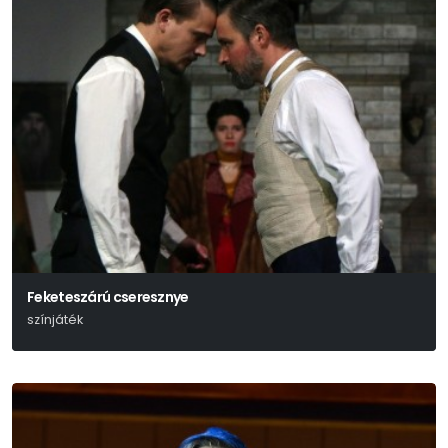
Feketeszárú cseresznye
színjáték
Hunyady Sándor