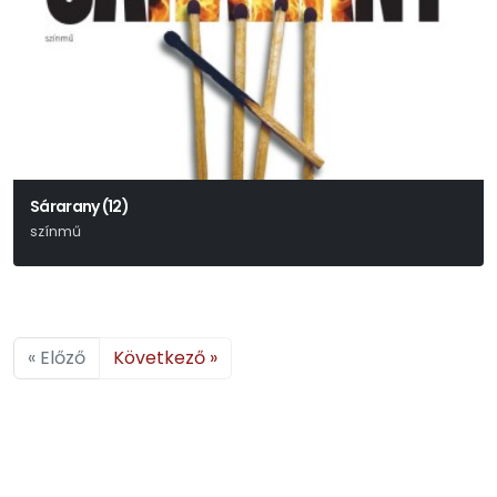
Sárarany (12)
színmű
Móricz Zsigmond
« Előző
Következő »