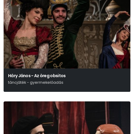
Háry János - Az öreg obsitos
táncjáték - gyermekelőadás