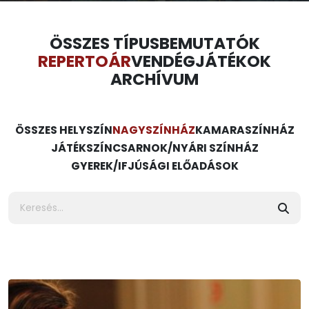
ÖSSZES TÍPUS
BEMUTATÓK
REPERTOÁR
VENDÉGJÁTÉKOK
ARCHÍVUM
ÖSSZES HELYSZÍN
NAGYSZÍNHÁZ
KAMARASZÍNHÁZ
JÁTÉKSZÍN
CSARNOK/NYÁRI SZÍNHÁZ
GYEREK/IFJÚSÁGI ELŐADÁSOK