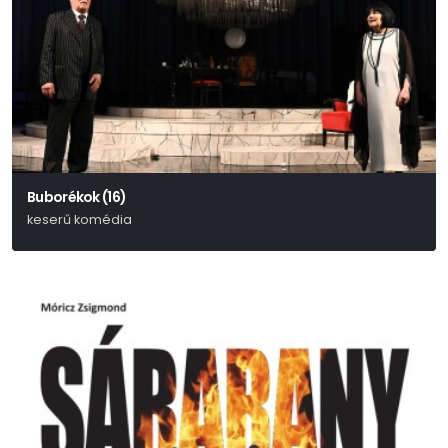
Buborékok (16)
keserű komédia
Mohácsi Testvérek, Csiky Gergely műve alapján