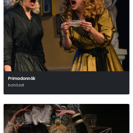
Primadonnák
bohózat
Ken Ludwig