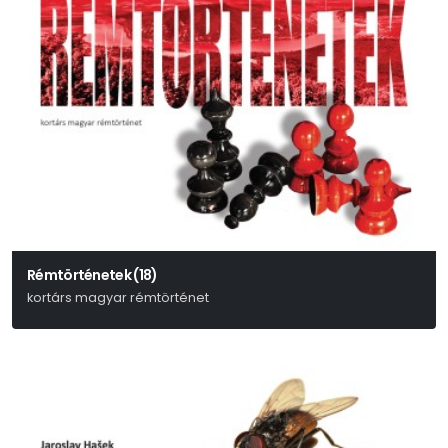
Rémtörténetek (18)
kortárs magyar rémtörténet
Nádas Péter