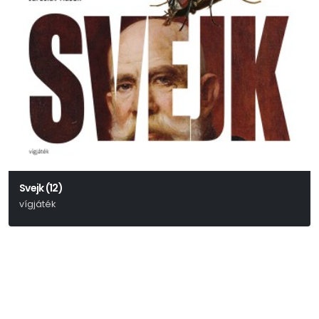
Svejk (12)
vígjáték
Jaroslav Hašek