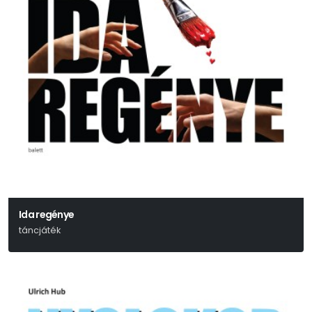
Ida regénye
táncjáték
Gárdonyi Géza