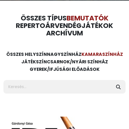
ÖSSZES TÍPUS
BEMUTATÓK
REPERTOÁR
VENDÉGJÁTÉKOK
ARCHÍVUM
ÖSSZES HELYSZÍN
NAGYSZÍNHÁZ
KAMARASZÍNHÁZ
JÁTÉKSZÍN
CSARNOK/NYÁRI SZÍNHÁZ
GYEREK/IFJÚSÁGI ELŐADÁSOK