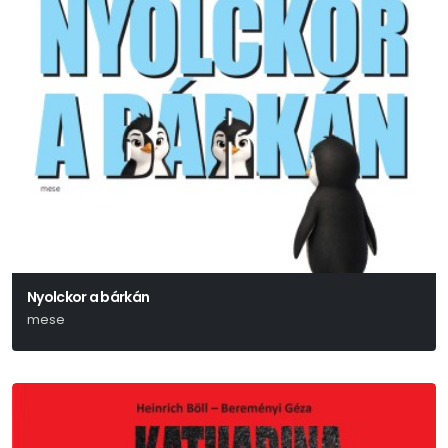
Nyolckor a bárkán
mese
Ulrich Hub