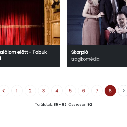
Halálom előtt - Tabuk
Skorpió
l
tragikomédia
Kerékgyártó István
1
2
3
4
5
6
7
8
Találatok:
85
-
92
.
Összesen
92