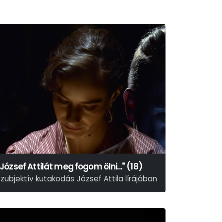
"József Attilát meg fogom ölni..." (18)
szubjektív kutakodás József Attila lírájában