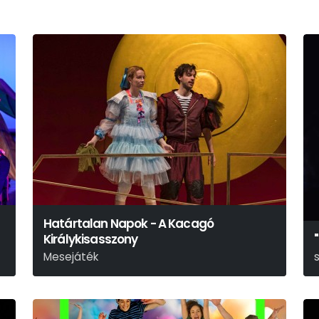
Határtalan Napok - A Kacagó
Királykisasszony
Mesejáték
N. Tóth Anikó