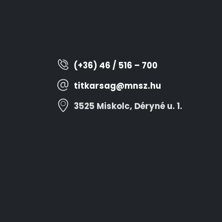
(+36) 46 / 516 – 700
titkarsag@mnsz.hu
3525 Miskolc, Déryné u. 1.