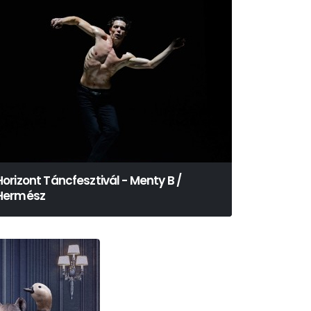
Horizont Táncfesztivál - Menty B /
Hermész