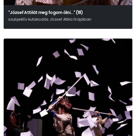
"József Attilát meg fogom ölni..." (18)
szubjektív kutakodás József Attila lírájában