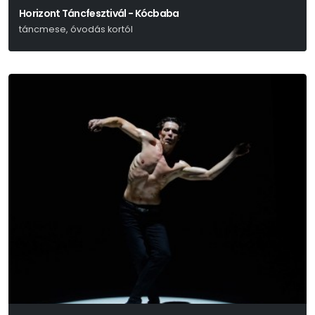
Horizont Táncfesztivál - Kócbaba
táncmese, óvodás kortól