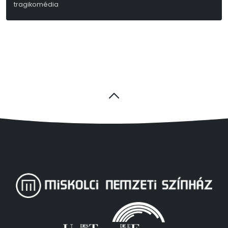
tragikomédia
Kerékgyártó István