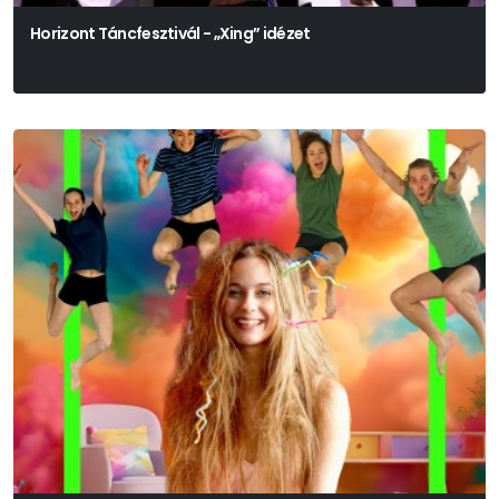
Horizont Táncfesztivál - „Xing” idézet