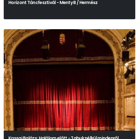
Horizont Táncfesztivál - Menty B / Hermész
Kassai Balázs: Halálom előtt - Tabuk nélkül mindenről