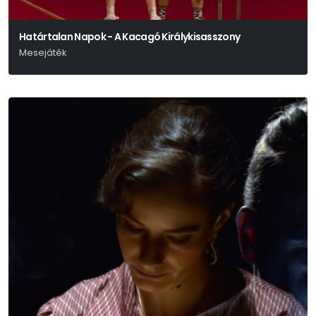
Határtalan Napok - A Kacagó Királykisasszony
Mesejáték
N. Tóth Anikó