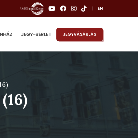
|
EN
ÍNHÁZ
JEGY-BÉRLET
JEGYVÁSÁRLÁS
16)
(16)