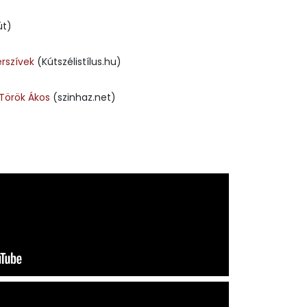
t)
erszívek
(Kútszélistílus.hu)
Török Ákos
(szinhaz.net)