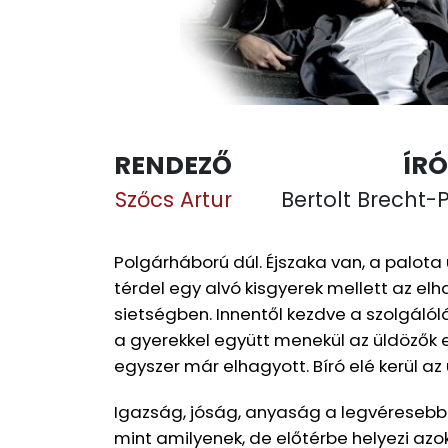
RENDEZŐ
ÍRÓ
Szőcs Artur
Bertolt Brecht-
Polgárháború dúl. Éjszaka van, a palota
térdel egy alvó kisgyerek mellett az e
sietségben. Innentől kezdve a szolgálólá
a gyerekkel együtt menekül az üldözők el
egyszer már elhagyott. Bíró elé kerül az ü
Igazság, jóság, anyaság a legvéresebb
mint amilyenek, de előtérbe helyezi azo