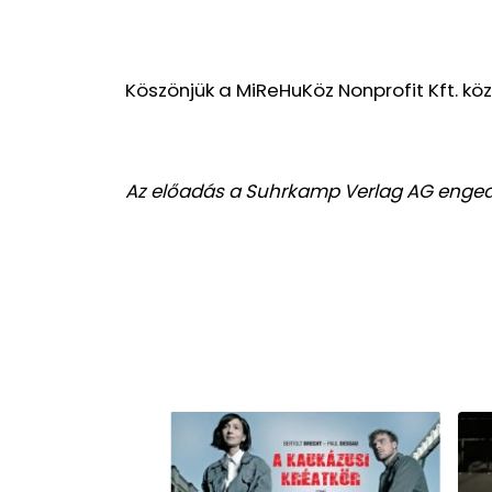
Köszönjük a MiReHuKöz Nonprofit Kft. k
Az előadás a Suhrkamp Verlag AG enged