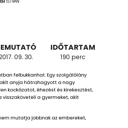
BEMUTATÓ
IDŐTARTAM
2017. 09. 30.
190 perc
natban felbukkanhat. Egy szolgálólány
 akit anyja hátrahagyott a nagy
den kockázatot, éhezést és kirekesztést,
a visszaköveteli a gyermeket, akit
 nem mutatja jobbnak az embereket,