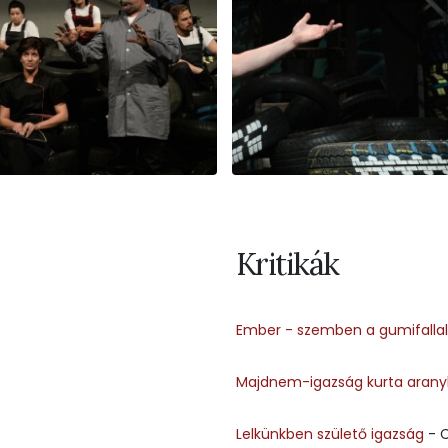
Kritikák
Ember - szemben a gumifallal
Majdnem-igazság kurta arany
Lelkünkben születő igazság
- C