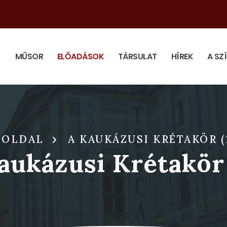
MŰSOR
ELŐADÁSOK
TÁRSULAT
HÍREK
A SZ
ŐOLDAL
A KAUKÁZUSI KRÉTAKÖR (
aukázusi Krétakör 