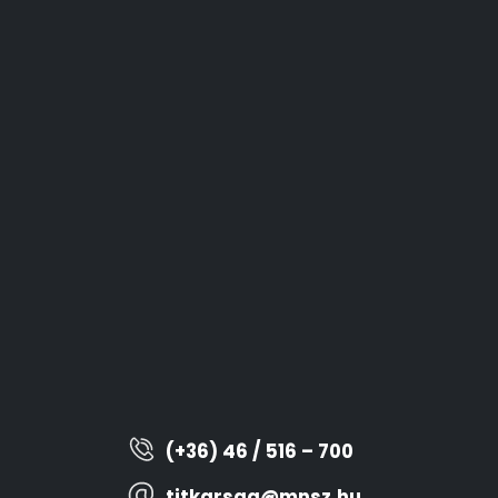
(+36) 46 / 516 – 700
titkarsag@mnsz.hu