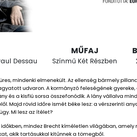
MŰFAJ
Paul Dessau
Színmű Két Részben
 üres, mindenki elmenekült. Az ellenség bármely pilla
lhagyatott udvaron. A kormányzó feleségének gyereke,
ny és a kisfiú sorsa összefonódik. A lány vállalva min
ől. Majd rövid időre ismét béke lesz: a vérszerinti any
gy. Mi lesz az ítélet?
 időkben, mindez Brecht kíméletlen világában, amely
kat, akik tartásukkal kitűnnek a tömegből.