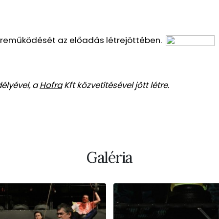
özreműködését az előadás létrejöttében.
élyével, a
Hofra
Kft közvetítésével jött létre.
Galéria