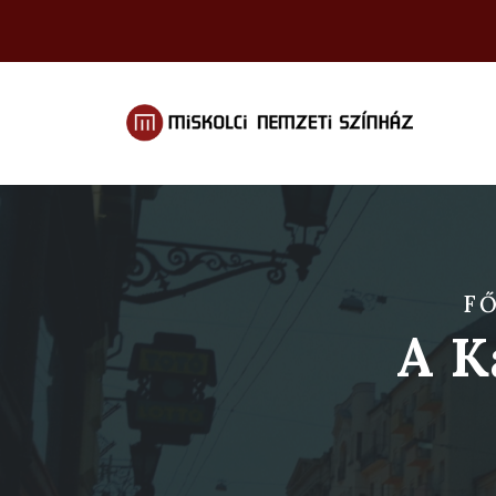
F
A K