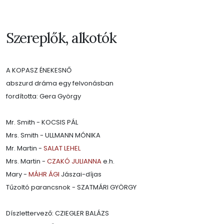
Szereplők, alkotók
A KOPASZ ÉNEKESNŐ
abszurd dráma egy felvonásban
fordította: Gera György
Mr. Smith - KOCSIS PÁL
Mrs. Smith - ULLMANN MÓNIKA
Mr. Martin -
SALAT LEHEL
Mrs. Martin -
CZAKÓ JULIANNA
e.h.
Mary -
MÁHR ÁGI
Jászai-díjas
Tűzoltó parancsnok - SZATMÁRI GYÖRGY
Díszlettervező: CZIEGLER BALÁZS