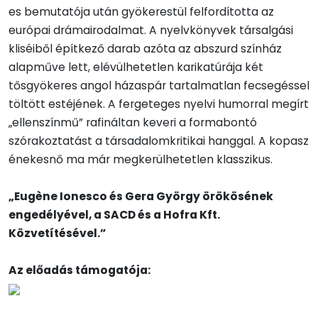
es bemutatója után gyökerestül felfordította az
európai drámairodalmat. A nyelvkönyvek társalgási
kliséiből építkező darab azóta az abszurd színház
alapműve lett, elévülhetetlen karikatúrája két
tősgyökeres angol házaspár tartalmatlan fecsegéssel
töltött estéjének. A fergeteges nyelvi humorral megírt
„ellenszínmű” rafináltan keveri a formabontó
szórakoztatást a társadalomkritikai hanggal. A kopasz
énekesnő ma már megkerülhetetlen klasszikus.
„Eugène Ionesco és Gera György örökösének
engedélyével, a SACD és a Hofra Kft.
Közvetítésével.”
Az előadás támogatója: