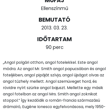
MŰFAJ
Ellenszínmű
BEMUTATÓ
2013. 03. 23.
IDŐTARTAM
90 perc
„Angol polgári otthon, angol fotelekkel. Este angol
módra. Az angol Mr. Smith angol papucsában és angol
foteljében, angol pipáját szívja, angol újságot olvas az
angol tűzhely mellett. Angol szemüveget hord, és
rövidre nyírt szürke angol bajuszt. Mellette egy másik
angol fotelban az angol Mrs. Smith angol zoknikat
stoppol.” Így kezdődik a román-francia származású
drámaíró, Eugène Ionesco egyfelvonásosa, mely 1950-