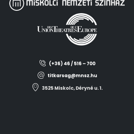
(+36) 46 / 516 – 700
titkarsag@mnsz.hu
3525 Miskolc, Déryné u. 1.