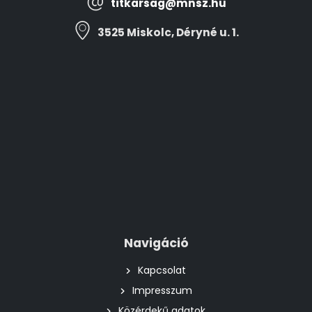
titkarsag@mnsz.hu
3525 Miskolc, Déryné u. 1.
Navigáció
Kapcsolat
Impresszum
Közérdekű adatok