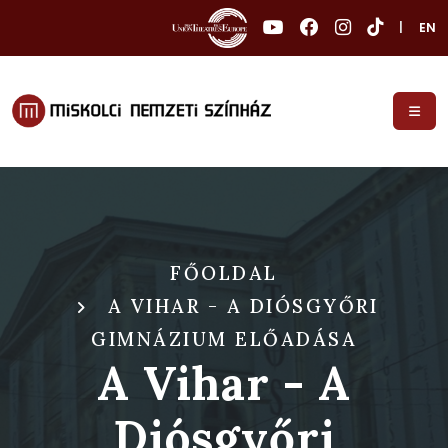
|
EN
FŐOLDAL
A VIHAR - A DIÓSGYŐRI
GIMNÁZIUM ELŐADÁSA
A Vihar - A
Diósgyőri