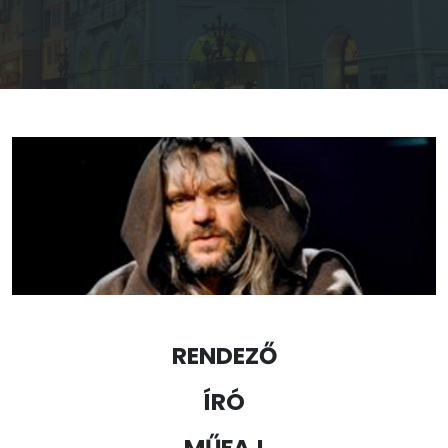
RENDEZŐ
ÍRÓ
MŰFAJ