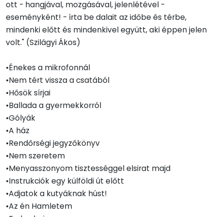
ott - hangjával, mozgásával, jelenlétével -
eseményként! - írta be dalait az időbe és térbe,
mindenki előtt és mindenkivel együtt, aki éppen jelen
volt." (Szilágyi Ákos)
•Énekes a mikrofonnál
•Nem tért vissza a csatából
•Hősök sírjai
•Ballada a gyermekkorról
•Gólyák
•A ház
•Rendőrségi jegyzőkönyv
•Nem szeretem
•Menyasszonyom tisztességgel elsirat majd
•Instrukciók egy külföldi út előtt
•Adjatok a kutyáknak húst!
•Az én Hamletem