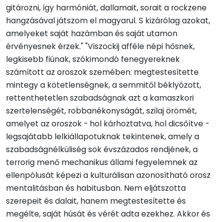
gitározni, így harmóniát, dallamait, sorait a rockzene
hangzásával játszom el magyarul. S kizárólag azokat,
amelyeket saját hazámban és saját utamon
érvényesnek érzek." "Viszockij afféle népi hősnek,
legkisebb fiúnak, szókimondó fenegyereknek
számított az oroszok szemében: megtestesítette
mintegy a kötetlenségnek, a semmitől béklyózott,
rettenthetetlen szabadságnak azt a kamaszkori
szertelenségét, robbanékonyságát, szilaj örömét,
amelyet az oroszok - hol kárhoztatva, hol dicsőítve -
legsajátabb lelkiállapotuknak tekintenek, amely a
szabadságnélküliség sok évszázados rendjének, a
terrorig menő mechanikus állami fegyelemnek az
ellenpólusát képezi a kulturálisan azonosítható orosz
mentalitásban és habitusban. Nem eljátszotta
szerepeit és dalait, hanem megtestesítette és
megélte, saját húsát és vérét adta ezekhez. Akkor és