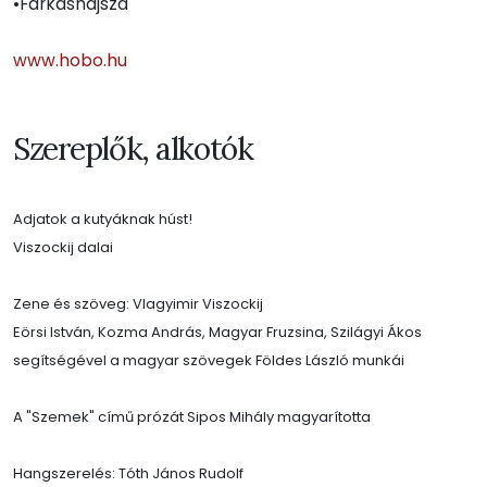
•Farkashajsza
www.hobo.hu
Szereplők, alkotók
Adjatok a kutyáknak húst!
Viszockij dalai
Zene és szöveg: Vlagyimir Viszockij
Eörsi István, Kozma András, Magyar Fruzsina, Szilágyi Ákos
segítségével a magyar szövegek Földes László munkái
A "Szemek" című prózát Sipos Mihály magyarította
Hangszerelés: Tóth János Rudolf