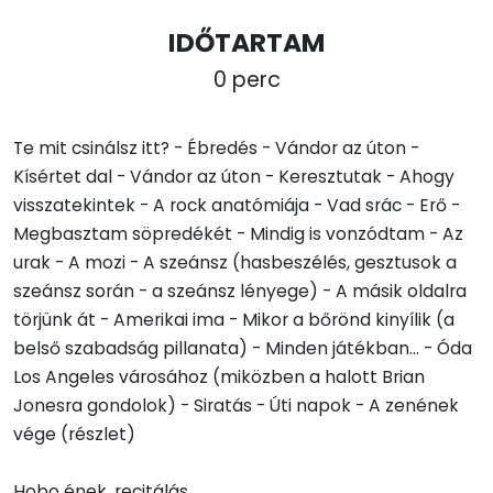
IDŐTARTAM
0 perc
Te mit csinálsz itt? - Ébredés - Vándor az úton -
Kísértet dal - Vándor az úton - Keresztutak - Ahogy
visszatekintek - A rock anatómiája - Vad srác - Erő -
Megbasztam söpredékét - Mindig is vonzódtam - Az
urak - A mozi - A szeánsz (hasbeszélés, gesztusok a
szeánsz során - a szeánsz lényege) - A másik oldalra
törjünk át - Amerikai ima - Mikor a bőrönd kinyílik (a
belső szabadság pillanata) - Minden játékban... - Óda
Los Angeles városához (miközben a halott Brian
Jonesra gondolok) - Siratás - Úti napok - A zenének
vége (részlet)
Hobo ének, recitálás