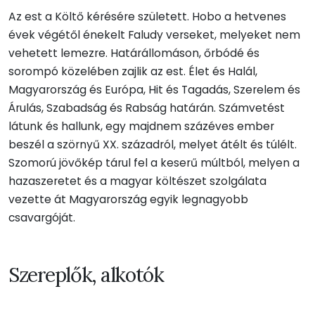
Az est a Költő kérésére született. Hobo a hetvenes
évek végétől énekelt Faludy verseket, melyeket nem
vehetett lemezre. Határállomáson, őrbódé és
sorompó közelében zajlik az est. Élet és Halál,
Magyarország és Európa, Hit és Tagadás, Szerelem és
Árulás, Szabadság és Rabság határán. Számvetést
látunk és hallunk, egy majdnem százéves ember
beszél a szörnyű XX. századról, melyet átélt és túlélt.
Szomorú jövőkép tárul fel a keserű múltból, melyen a
hazaszeretet és a magyar költészet szolgálata
vezette át Magyarország egyik legnagyobb
csavargóját.
Szereplők, alkotók