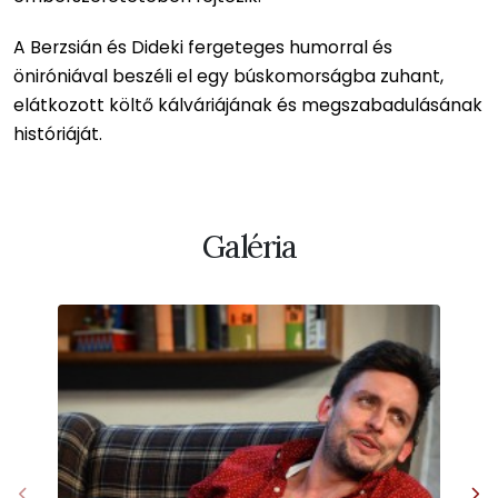
A Berzsián és Dideki fergeteges humorral és
öniróniával beszéli el egy búskomorságba zuhant,
elátkozott költő kálváriájának és megszabadulásának
históriáját.
Galéria