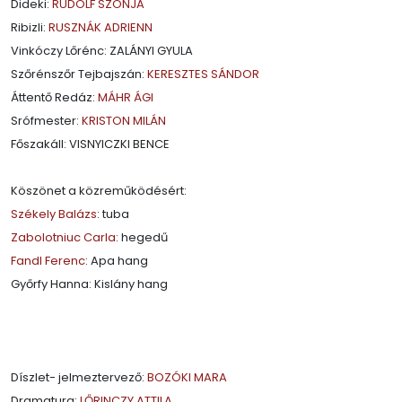
Dideki:
RUDOLF SZONJA
Ribizli:
RUSZNÁK ADRIENN
Vinkóczy Lőrénc: ZALÁNYI GYULA
Szőrénszőr Tejbajszán:
KERESZTES SÁNDOR
Áttentő Redáz:
MÁHR ÁGI
Srófmester:
KRISTON MILÁN
Főszakáll: VISNYICZKI BENCE
Köszönet a közreműködésért:
Székely Balázs
: tuba
Zabolotniuc Carla
: hegedű
Fandl Ferenc
: Apa hang
Győrfy Hanna: Kislány hang
Díszlet- jelmeztervező:
BOZÓKI MARA
Dramaturg:
LŐRINCZY ATTILA