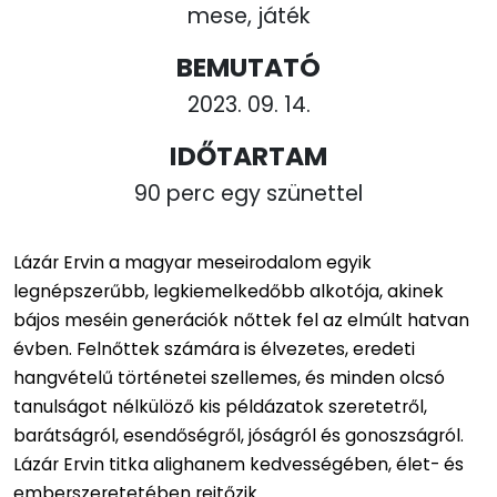
mese, játék
BEMUTATÓ
2023. 09. 14.
IDŐTARTAM
90 perc egy szünettel
Lázár Ervin a magyar meseirodalom egyik
legnépszerűbb, legkiemelkedőbb alkotója, akinek
bájos meséin generációk nőttek fel az elmúlt hatvan
évben. Felnőttek számára is élvezetes, eredeti
hangvételű történetei szellemes, és minden olcsó
tanulságot nélkülöző kis példázatok szeretetről,
barátságról, esendőségről, jóságról és gonoszságról.
Lázár Ervin titka alighanem kedvességében, élet- és
emberszeretetében rejtőzik.