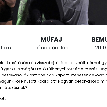
MŰFAJ
BEM
ltán
Táncelőadás
2019.
tek titkosítására és visszafejtésére használt, német 
 gesztus mögött rejlő túlbonyolított értelmezés. Ho
 befolyásolják ösztöneink a kapott üzenetek dekódol
 magunk köré húzott kódfalat? Hogyan befolyásolja 
ri létezésnek?
ott!