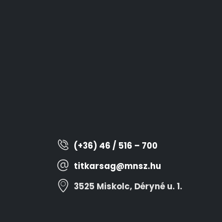
(+36) 46 / 516 – 700
titkarsag@mnsz.hu
3525 Miskolc, Déryné u. 1.