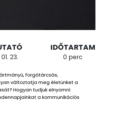
UTATÓ
IDŐTARTAM
 01. 23.
0 perc
gyártmányú, forgótárcsás,
gyan változtatja meg életünket a
ását? Hogyan tudjuk elnyomni
mindennapjainkat a kommunikációs