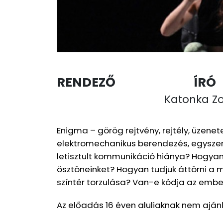
RENDEZŐ
ÍRÓ
Katonka Zo
Enigma – görög rejtvény, rejtély, üzene
elektromechanikus berendezés, egyszerű
letisztult kommunikáció hiánya? Hogyan
ösztöneinket? Hogyan tudjuk áttörni a
színtér torzulása? Van-e kódja az embe
Az előadás 16 éven aluliaknak nem ajánl