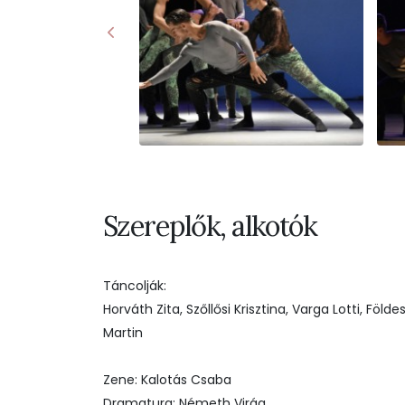
Szereplők, alkotók
Táncolják:
Horváth Zita, Szőllősi Krisztina, Varga Lotti, Földe
Martin
Zene: Kalotás Csaba
Dramaturg: Németh Virág