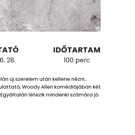
TATÓ
IDŐTARTAM
6. 28.
100 perc
lán új szerelem után kellene nézni...
 mulattató, Woody Allen komédiájában két
Egyáltalán létezik mindenki számára jó