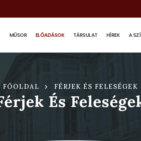
MŰSOR
ELŐADÁSOK
TÁRSULAT
HÍREK
A SZ
FŐOLDAL
FÉRJEK ÉS FELESÉGEK
Férjek És Felesége