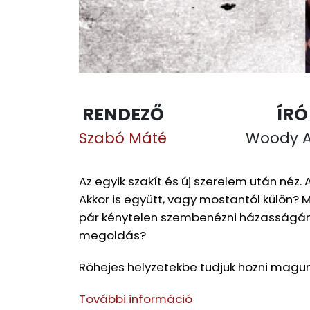
RENDEZŐ
ÍRÓ
Szabó Máté
Woody A
Az egyik szakít és új szerelem után néz. A
Akkor is együtt, vagy mostantól külön? 
pár kénytelen szembenézni házasságának
megoldás?
Röhejes helyzetekbe tudjuk hozni magunka
További információ