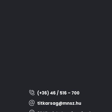
(+36) 46 / 516 – 700
titkarsag@mnsz.hu