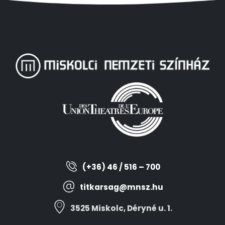
(+36) 46 / 516 – 700
titkarsag@mnsz.hu
3525 Miskolc, Déryné u. 1.