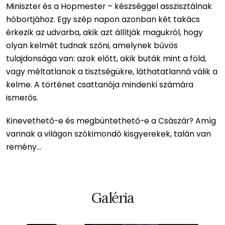
Miniszter és a Hopmester – készséggel asszisztálnak
hóbortjához. Egy szép napon azonban két takács
érkezik az udvarba, akik azt állítják magukról, hogy
olyan kelmét tudnak szőni, amelynek bűvös
tulajdonsága van: azok előtt, akik buták mint a föld,
vagy méltatlanok a tisztségükre, láthatatlanná válik a
kelme. A történet csattanója mindenki számára
ismerős.
Kinevethető-e és megbüntethető-e a Császár? Amíg
vannak a világon szókimondó kisgyerekek, talán van
remény…
Galéria