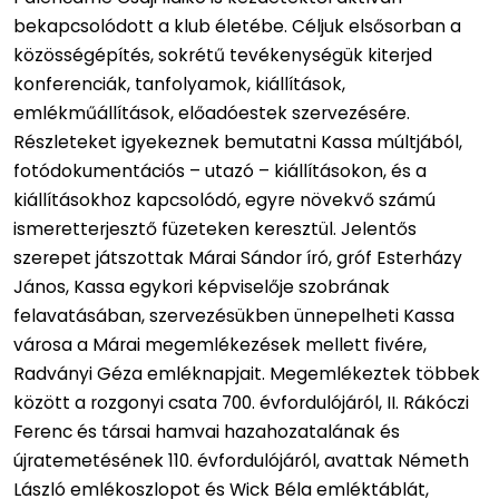
bekapcsolódott a klub életébe. Céljuk elsősorban a
közösségépítés, sokrétű tevékenységük kiterjed
konferenciák, tanfolyamok, kiállítások,
emlékműállítások, előadóestek szervezésére.
Részleteket igyekeznek bemutatni Kassa múltjából,
fotódokumentációs – utazó – kiállításokon, és a
kiállításokhoz kapcsolódó, egyre növekvő számú
ismeretterjesztő füzeteken keresztül. Jelentős
szerepet játszottak Márai Sándor író, gróf Esterházy
János, Kassa egykori képviselője szobrának
felavatásában, szervezésükben ünnepelheti Kassa
városa a Márai megemlékezések mellett fivére,
Radványi Géza emléknapjait. Megemlékeztek többek
között a rozgonyi csata 700. évfordulójáról, II. Rákóczi
Ferenc és társai hamvai hazahozatalának és
újratemetésének 110. évfordulójáról, avattak Németh
László emlékoszlopot és Wick Béla emléktáblát,