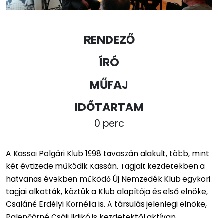
RENDEZŐ
ÍRÓ
MŰFAJ
IDŐTARTAM
0 perc
A Kassai Polgári Klub 1998 tavaszán alakult, több, mint
két évtizede működik Kassán. Tagjait kezdetekben a
hatvanas években működő Új Nemzedék Klub egykori
tagjai alkották, köztük a Klub alapítója és első elnöke,
Csaláné Erdélyi Kornélia is. A társulás jelenlegi elnöke,
Palenčárné Csáji Ildikó is kezdetektől aktívan