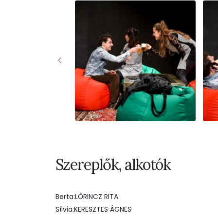
Szereplők, alkotók
Berta:LŐRINCZ RITA
Sílvia:KERESZTES ÁGNES