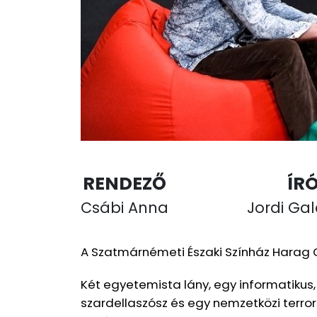
RENDEZŐ
ÍR
Csábi Anna
Jordi Ga
A Szatmárnémeti Északi Színház Harag G
Két egyetemista lány, egy informatikus,
szardellaszósz és egy nemzetközi terro