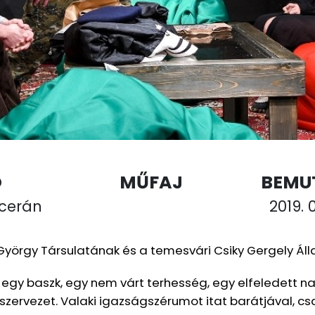
Ó
MŰFAJ
BEMU
lcerán
2019. 0
yörgy Társulatának és a temesvári Csiky Gergely Áll
 egy baszk, egy nem várt terhesség, egy elfeledett n
rszervezet. Valaki igazságszérumot itat barátjával, c