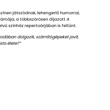
zínen játszódnak, lehengerlő humorral,
rámája, a többszörösen díjazott
A
vű színház repertoárjában is feltűnt.
odában dolgozik, számítógépeket javít,
sta élete?”