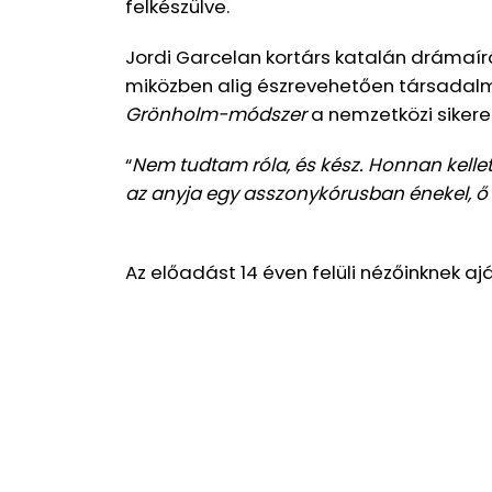
felkészülve.
Jordi Garcelan kortárs katalán drámaír
miközben alig észrevehetően társadalm
Grönholm-módszer
a nemzetközi sikere
“
Nem tudtam róla, és kész. Honnan kelle
az anyja egy asszonykórusban énekel, ő s
Az előadást 14 éven felüli nézőinknek ajá