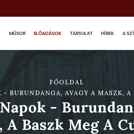
MŰSOR
ELŐADÁSOK
TÁRSULAT
HÍREK
A SZ
FŐOLDAL
- BURUNDANGA, AVAGY A MASZK, A B
 Napok - Burundan
 A Baszk Meg A Cu