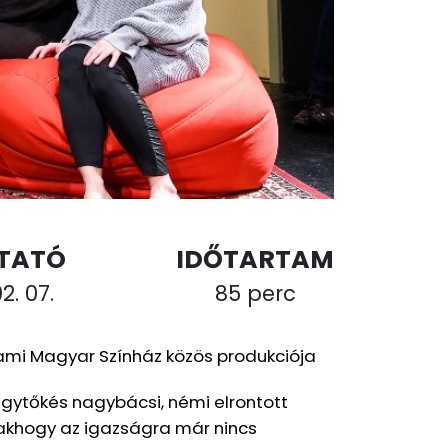
TATÓ
IDŐTARTAM
2. 07.
85 perc
ami Magyar Színház közös produkciója
agytőkés nagybácsi, némi elrontott
sakhogy az igazságra már nincs