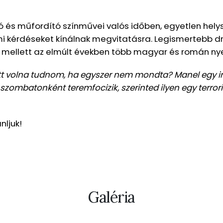
ó és műfordító színművei valós időben, egyetlen helys
i kérdéseket kínálnak megvitatásra. Legismertebb d
 mellett az elmúlt években több magyar és román nyel
tt volna tudnom, ha egyszer nem mondta? Manel egy ir
zombatonként teremfocizik, szerinted ilyen egy terrori
nljuk!
Galéria