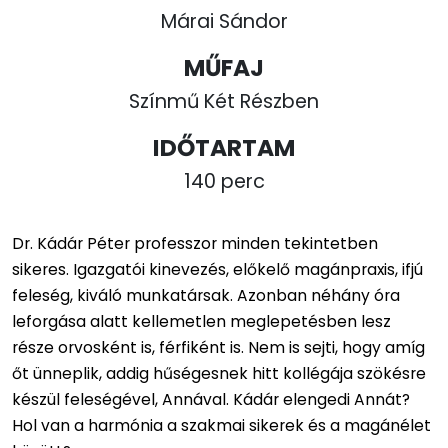
Márai Sándor
MŰFAJ
Színmű Két Részben
IDŐTARTAM
140 perc
Dr. Kádár Péter professzor minden tekintetben
sikeres. Igazgatói kinevezés, előkelő magánpraxis, ifjú
feleség, kiváló munkatársak. Azonban néhány óra
leforgása alatt kellemetlen meglepetésben lesz
része orvosként is, férfiként is. Nem is sejti, hogy amíg
őt ünneplik, addig hűségesnek hitt kollégája szökésre
készül feleségével, Annával. Kádár elengedi Annát?
Hol van a harmónia a szakmai sikerek és a magánélet