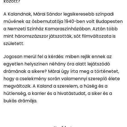
között?
A Kalandnak, Márai Sándor legsikeresebb színpadi
művének az ősbemutatója 1940-ben volt Budapesten
a Nemzeti Színház Kamaraszínházában. Aztán több
mint háromszázszor játszották, sőt filmváltozata is
született.
Jogosan merül fel a kérdés: miben rejlik ennek az
egyetlen helyszínen néhány óra alatt lejátszódó
drámának a sikere? Márai úgy írta meg a történetet,
hogy a cselekmény során valamennyi szereplő élete
megváltozik. A Kaland a szerelem, a hűség és a
hűtlenség, a karrier és a hivatástudat, a siker és a
bukás drámája.