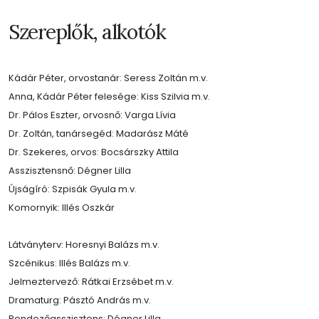
Szereplők, alkotók
Kádár Péter, orvostanár: Seress Zoltán m.v.
Anna, Kádár Péter felesége: Kiss Szilvia m.v.
Dr. Pálos Eszter, orvosnő: Varga Lívia
Dr. Zoltán, tanársegéd: Madarász Máté
Dr. Szekeres, orvos: Bocsárszky Attila
Asszisztensnő: Dégner Lilla
Újságíró: Szpisák Gyula m.v.
Komornyik: Illés Oszkár
Látványterv: Horesnyi Balázs m.v.
Szcénikus: Illés Balázs m.v.
Jelmeztervező: Rátkai Erzsébet m.v.
Dramaturg: Pásztó András m.v.
Rendezőasszisztens: Dégner Lilla