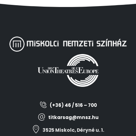
(+36) 46 / 516 – 700
titkarsag@mnsz.hu
3525 Miskolc, Déryné u. 1.