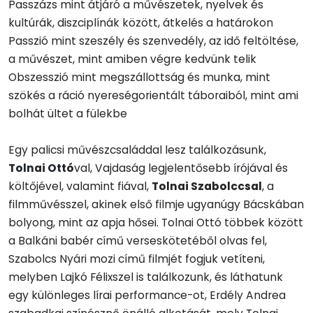
Passzázs mint átjáró a művészetek, nyelvek és
kultúrák, diszciplínák között, átkelés a határokon
Passzió mint szeszély és szenvedély, az idő feltöltése,
a művészet, mint amiben végre kedvünk telik
Obszesszió mint megszállottság és munka, mint
szökés a ráció nyereségorientált táboraiból, mint ami
bolhát ültet a fülekbe
Egy palicsi művészcsaláddal lesz találkozásunk,
Tolnai Ottó
val, Vajdaság legjelentősebb írójával és
költőjével, valamint fiával,
Tolnai Szabolccsal
, a
filmművésszel, akinek első filmje ugyanúgy Bácskában
bolyong, mint az apja hősei. Tolnai Ottó többek között
a Balkáni babér című verseskötetéből olvas fel,
Szabolcs Nyári mozi című filmjét fogjuk vetíteni,
melyben Lajkó Félixszel is találkozunk, és láthatunk
egy különleges lírai performance-ot, Erdély Andrea