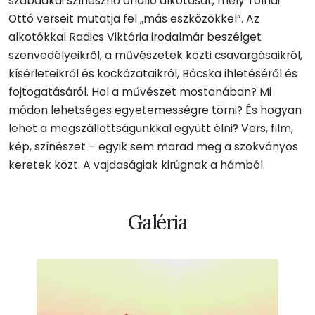
szabadkai színésznő önálló alkotását, mely Tolnai
Ottó verseit mutatja fel „más eszközökkel”. Az
alkotókkal Radics Viktória irodalmár beszélget
szenvedélyeikről, a művészetek közti csavargásaikról,
kísérleteikről és kockázataikról, Bácska ihletéséről és
fojtogatásáról. Hol a művészet mostanában? Mi
módon lehetséges egyetemességre törni? És hogyan
lehet a megszállottságunkkal együtt élni? Vers, film,
kép, színészet – egyik sem marad meg a szokványos
keretek közt. A vajdaságiak kirúgnak a hámból.
Galéria