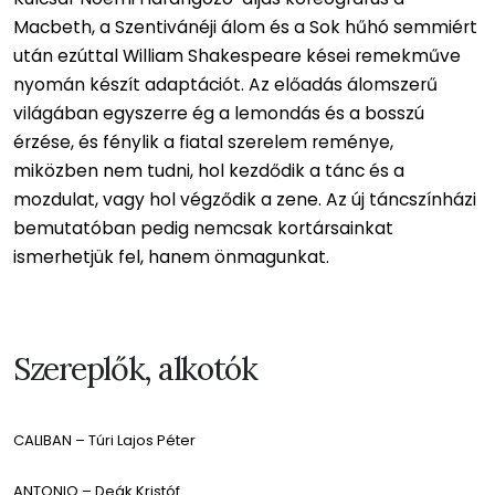
Macbeth, a Szentivánéji álom és a Sok hűhó semmiért
után ezúttal William Shakespeare kései remekműve
nyomán készít adaptációt. Az előadás álomszerű
világában egyszerre ég a lemondás és a bosszú
érzése, és fénylik a fiatal szerelem reménye,
miközben nem tudni, hol kezdődik a tánc és a
mozdulat, vagy hol végződik a zene. Az új táncszínházi
bemutatóban pedig nemcsak kortársainkat
ismerhetjük fel, hanem önmagunkat.
Szereplők, alkotók
CALIBAN – Túri Lajos Péter
ANTONIO – Deák Kristóf