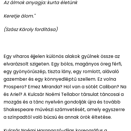
Az álmok anyagja: kurta életünk
Keretje álom."
(Szász Károly fordítása)
Egy viharos éjjelen különös alakok gyűlnek össze az
elvarázsolt szigeten. Egy bölcs, magányos öreg férfi,
egy gyönyörűszép, tiszta lány, egy romlott, alávaló
gazember és egy könnyedléptű szellem. Ez volna
Prospero? Emez Miranda? Hol van a sötét Caliban? Na
és Ariel? A Kulcsár Noémi Tellabor társulat táncosai a
mozgás és a tánc nyelvén gondolják újra és tovább
Shakespeare művészi számvetését, amely egyszerre
a színpadtól való búcsú és annak örök éltetése.
Kulcsár Noémi Harangozó-díjas koreográfus a