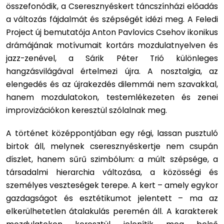
összefonódik, a Cseresznyéskert táncszínházi előadás
a változás fájdalmát és szépségét idézi meg. A Feledi
Project új bemutatója Anton Pavlovics Csehov ikonikus
drámájának motívumait kortárs mozdulatnyelven és
jazz-zenével, a Sárik Péter Trió különleges
hangzásvilágával értelmezi újra. A nosztalgia, az
elengedés és az újrakezdés dilemmái nem szavakkal,
hanem mozdulatokon, testemlékezeten és zenei
improvizációkon keresztül szólalnak meg.
A történet középpontjában egy régi, lassan pusztuló
birtok áll, melynek cseresznyéskertje nem csupán
díszlet, hanem sűrű szimbólum: a múlt szépsége, a
társadalmi hierarchia változása, a közösségi és
személyes veszteségek terepe. A kert – amely egykor
gazdagságot és esztétikumot jelentett – ma az
elkerülhetetlen átalakulás peremén áll. A karakterek