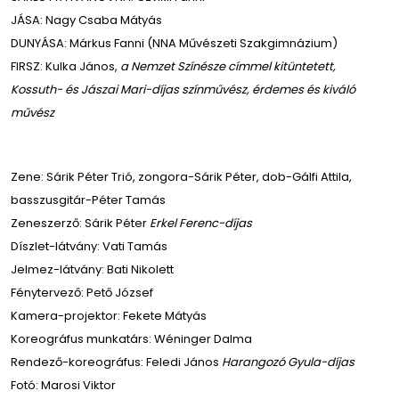
JÁSA: Nagy Csaba Mátyás
DUNYÁSA: Márkus Fanni (NNA Művészeti Szakgimnázium)
FIRSZ: Kulka János,
a Nemzet Színésze címmel kitüntetett,
Kossuth- és Jászai Mari-díjas színművész, érdemes és kiváló
művész
Zene: Sárik Péter Trió, zongora-Sárik Péter, dob-Gálfi Attila,
basszusgitár-Péter Tamás
Zeneszerző: Sárik Péter
Erkel Ferenc-díjas
Díszlet-látvány: Vati Tamás
Jelmez-látvány: Bati Nikolett
Fénytervező: Pető József
Kamera-projektor: Fekete Mátyás
Koreográfus munkatárs: Wéninger Dalma
Rendező-koreográfus: Feledi János
Harangozó Gyula-díjas
Fotó: Marosi Viktor