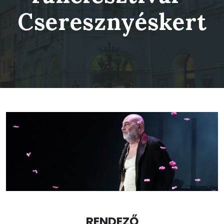
Cseresznyéskert
RENDEZŐ