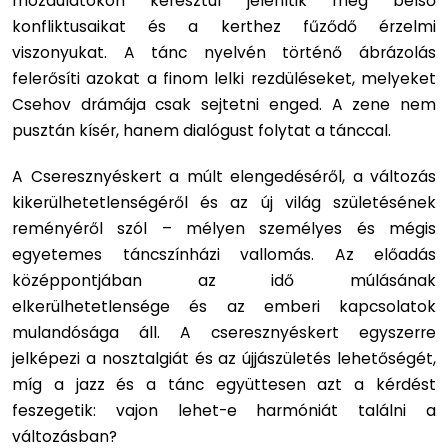
mozdulatokon keresztül jelenítik meg belső
konfliktusaikat és a kerthez fűződő érzelmi
viszonyukat. A tánc nyelvén történő ábrázolás
felerősíti azokat a finom lelki rezdüléseket, melyeket
Csehov drámája csak sejtetni enged. A zene nem
pusztán kísér, hanem dialógust folytat a tánccal.
A Cseresznyéskert a múlt elengedéséről, a változás
kikerülhetetlenségéről és az új világ születésének
reményéről szól – mélyen személyes és mégis
egyetemes táncszínházi vallomás. Az előadás
középpontjában az idő múlásának
elkerülhetetlensége és az emberi kapcsolatok
mulandósága áll. A cseresznyéskert egyszerre
jelképezi a nosztalgiát és az újjászületés lehetőségét,
míg a jazz és a tánc együttesen azt a kérdést
feszegetik: vajon lehet-e harmóniát találni a
változásban?