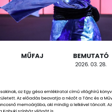
MŰFAJ
BEMUTATÓ
2026. 03. 28.
akinak, az Egy gésa emlékiratai című világhírű könyv
született. Az előadás beavatja a nézőt a Tánc és a M
áncosnő memoárjába, aki mindig a lelkével táncolt. A
a Kabuki színház világát is.