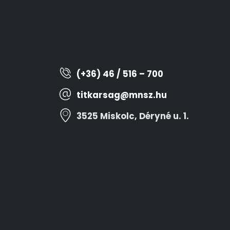
(+36) 46 / 516 – 700
titkarsag@mnsz.hu
3525 Miskolc, Déryné u. 1.