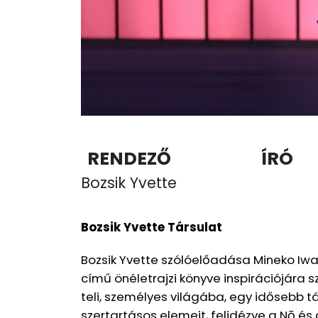
RENDEZŐ
ÍRÓ
Bozsik Yvette
Bozsik Yvette Társulat
Bozsik Yvette szólóelőadása Mineko Iwas
című önéletrajzi könyve inspirációjára 
teli, személyes világába, egy idősebb t
szertartásos elemeit, felidézve a Nō és 