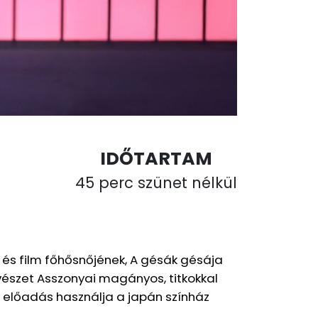
IDŐTARTAM
45 perc szünet nélkül
 és film főhősnőjének, A gésák gésája
űvészet Asszonyai magányos, titkokkal
z előadás használja a japán színház