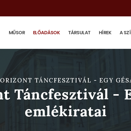
MŰSOR
ELŐADÁSOK
TÁRSULAT
HÍREK
A SZ
ORIZONT TÁNCFESZTIVÁL - EGY GÉS
t Táncfesztivál - 
emlékiratai