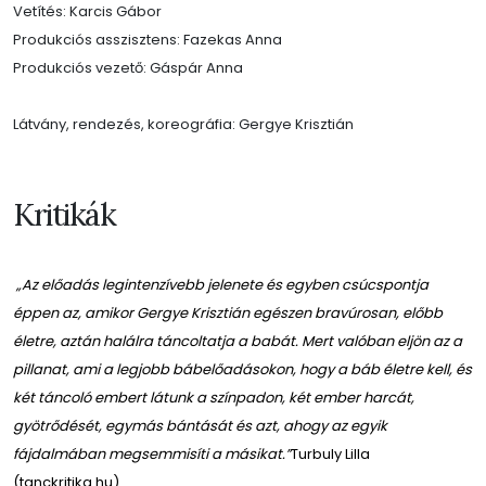
Vetítés: Karcis Gábor
Produkciós asszisztens: Fazekas Anna
Produkciós vezető: Gáspár Anna
Látvány, rendezés, koreográfia: Gergye Krisztián
Kritikák
„Az előadás legintenzívebb jelenete és egyben csúcspontja
éppen az, amikor Gergye Krisztián egészen bravúrosan, előbb
életre, aztán halálra táncoltatja a babát. Mert valóban eljön az a
pillanat, ami a legjobb bábelőadásokon, hogy a báb életre kell, és
két táncoló embert látunk a színpadon, két ember harcát,
gyötrődését, egymás bántását és azt, ahogy az egyik
fájdalmában megsemmisíti a másikat.”
Turbuly Lilla
(tanckritika.hu)