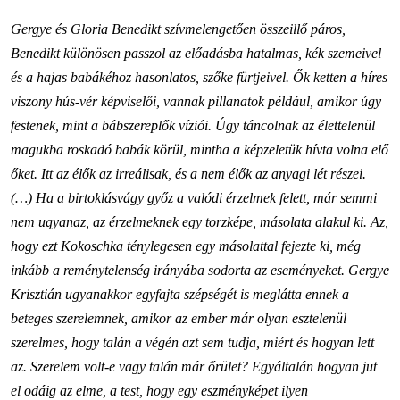
Gergye és Gloria Benedikt szívmelengetően összeillő páros,
Benedikt különösen passzol az előadásba hatalmas, kék szemeivel
és a hajas babákéhoz hasonlatos, szőke fürtjeivel. Ők ketten a híres
viszony hús-vér képviselői, vannak pillanatok például, amikor úgy
festenek, mint a bábszereplők víziói. Úgy táncolnak az élettelenül
magukba roskadó babák körül, mintha a képzeletük hívta volna elő
őket. Itt az élők az irreálisak, és a nem élők az anyagi lét részei.
(…) Ha a birtoklásvágy győz a valódi érzelmek felett, már semmi
nem ugyanaz, az érzelmeknek egy torzképe, másolata alakul ki. Az,
hogy ezt Kokoschka ténylegesen egy másolattal fejezte ki, még
inkább a reménytelenség irányába sodorta az eseményeket. Gergye
Krisztián ugyanakkor egyfajta szépségét is meglátta ennek a
beteges szerelemnek, amikor az ember már olyan esztelenül
szerelmes, hogy talán a végén azt sem tudja, miért és hogyan lett
az. Szerelem volt-e vagy talán már őrület? Egyáltalán hogyan jut
el odáig az elme, a test, hogy egy eszményképet ilyen