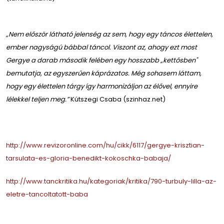
„Nem először látható jelenség az sem, hogy egy táncos élettelen,
ember nagyságú bábbal táncol. Viszont az, ahogy ezt most
Gergye a darab második felében egy hosszabb „kettősben"
bemutatja, az egyszerűen káprázatos. Még sohasem láttam,
hogy egy élettelen tárgy így harmonizáljon az élővel, ennyire
lélekkel teljen meg.”
Kútszegi Csaba (szinhaz.net)
http://www.revizoronline.com/hu/cikk/6117/gergye-krisztian-
tarsulata-es-gloria-benedikt-kokoschka-babaja/
http://www.tanckritika.hu/kategoriak/kritika/790-turbuly-lilla-az-
eletre-tancoltatott-baba