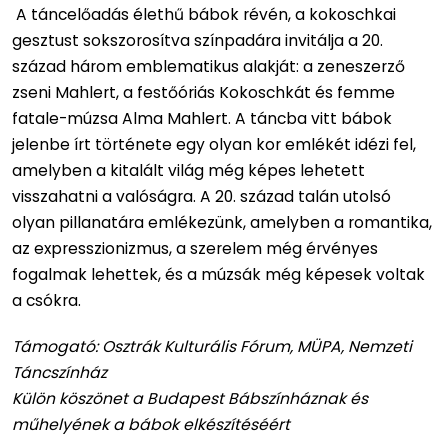
A táncelőadás élethű bábok révén, a kokoschkai
gesztust sokszorosítva színpadára invitálja a 20.
század három emblematikus alakját: a zeneszerző
zseni Mahlert, a festőóriás Kokoschkát és femme
fatale-múzsa Alma Mahlert. A táncba vitt bábok
jelenbe írt története egy olyan kor emlékét idézi fel,
amelyben a kitalált világ még képes lehetett
visszahatni a valóságra. A 20. század talán utolsó
olyan pillanatára emlékezünk, amelyben a romantika,
az expresszionizmus, a szerelem még érvényes
fogalmak lehettek, és a múzsák még képesek voltak
a csókra.
Támogató: Osztrák Kulturális Fórum, MÜPA, Nemzeti
Táncszínház
Külön köszönet a Budapest Bábszínháznak és
műhelyének a bábok elkészítéséért