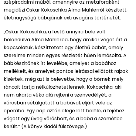
szépirodalmi műből, amennyire az metaforaként
megidézi Oskar Kokoschka Alma Mahlerről készített,
életnagyságú bábujának extravagáns történetét.
„Oskar Kokoschka, a festő annyira bele volt
bolondulva Alma Mahlerba, hogy amikor véget ért a
kapcsolatuk, készíttetett egy élethű babát, amely
szerelme minden egyes részletét hűen lemásolta. A
bábkészítőnek írt levelébe, amelyet a babához
mellékelt, és amelyet pontos leírással ellátott rajzok
kísértek, még azt is belevette, hogy a bőrnek mely
ráncait tartja nélkülözhetetlennek. Kokoschka, aki
nem akarta véka alá rejteni a szenvedélyét, a
városban sétálgatott a babával, eljárt vele az
operába. Egy nap aztán elege lett belőle, a fejéhez
vágott egy üveg vörösbort, és a baba a szemétbe
került.” (A könyv kiadói fülszövege.)