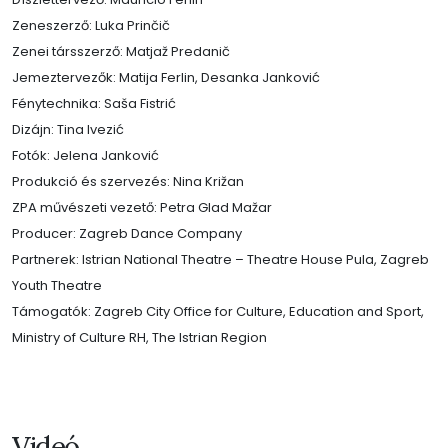
Zeneszerző: Luka Prinčič
Zenei társszerző: Matjaž Predanič
Jemeztervezők: Matija Ferlin, Desanka Janković
Fénytechnika: Saša Fistrić
Dizájn: Tina Ivezić
Fotók: Jelena Janković
Produkció és szervezés: Nina Križan
ZPA művészeti vezető: Petra Glad Mažar
Producer: Zagreb Dance Company
Partnerek: Istrian National Theatre – Theatre House Pula, Zagreb
Youth Theatre
Támogatók: Zagreb City Office for Culture, Education and Sport,
Ministry of Culture RH, The Istrian Region
Videó