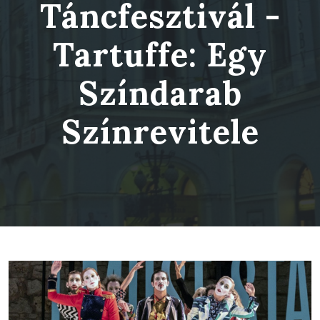
Táncfesztivál -
Tartuffe: Egy
Színdarab
Színrevitele