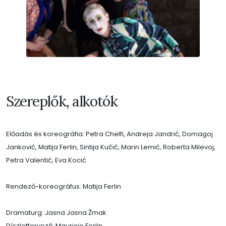
Szereplők, alkotók
Előadás és koreográfia: Petra Chelfi, Andreja Jandrić, Domagoj
Janković, Matija Ferlin, Sintija Kučić, Marin Lemić, Roberta Milevoj,
Petra Valentić, Eva Kocić
Rendező-koreográfus: Matija Ferlin
Dramaturg: Jasna Jasna Žmak
Díszlettervező: Mauricio Ferlin