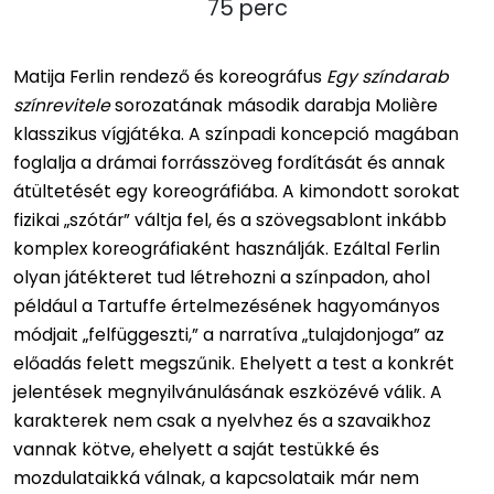
75 perc
Matija Ferlin rendező és koreográfus
Egy színdarab
színrevitele
sorozatának második darabja Molière
klasszikus vígjátéka. A színpadi koncepció magában
foglalja a drámai forrásszöveg fordítását és annak
átültetését egy koreográfiába. A kimondott sorokat
fizikai „szótár” váltja fel, és a szövegsablont inkább
komplex koreográfiaként használják. Ezáltal Ferlin
olyan játékteret tud létrehozni a színpadon,
ahol
például a Tartuffe értelmezésének hagyományos
módjait „felfüggeszti,” a narratíva „tulajdonjoga” az
előadás felett megszűnik. Ehelyett a test a konkrét
jelentések megnyilvánulásának eszközévé válik. A
karakterek nem csak a nyelvhez és a szavaikhoz
vannak kötve, ehelyett a saját testükké és
mozdulataikká válnak, a kapcsolataik már nem