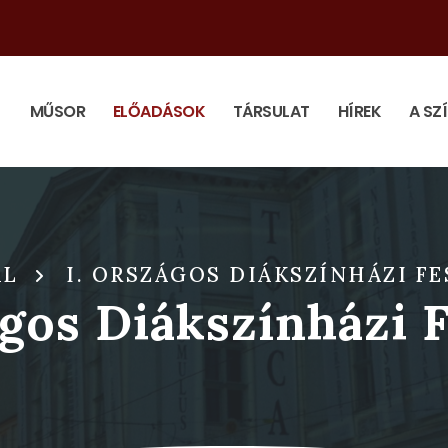
MŰSOR
ELŐADÁSOK
TÁRSULAT
HÍREK
A SZ
AL
I. ORSZÁGOS DIÁKSZÍNHÁZI FE
ágos Diákszínházi F