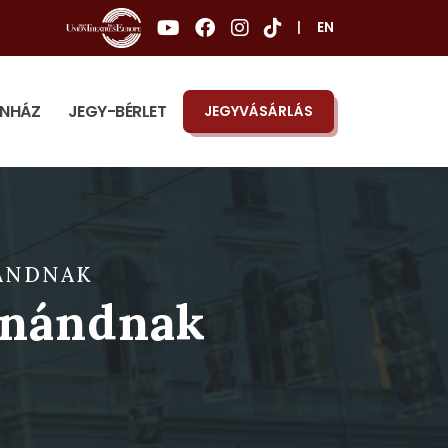
|
EN
ÍNHÁZ
JEGY-BÉRLET
JEGYVÁSÁRLÁS
NÁNDNAK
inándnak