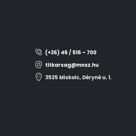
(+36) 46 / 516 – 700
titkarsag@mnsz.hu
3525 Miskolc, Déryné u. 1.